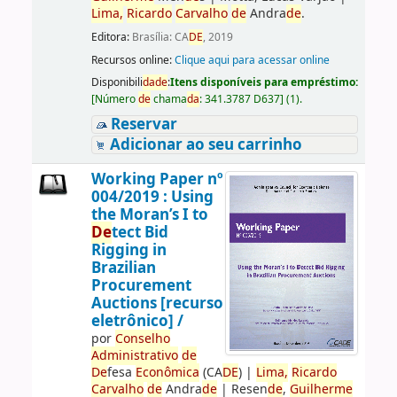
Lima,
Ricardo
Carvalho
de
Andra
de
.
Editora:
Brasília: CA
DE
, 2019
Recursos online:
Clique aqui para acessar online
Disponibili
da
de
:
Itens disponíveis para empréstimo:
[
Número
de
chama
da
:
341.3787 D637
]
(1).
Reservar
Adicionar ao seu carrinho
Working Paper nº
004/2019 : Using
the Moran’s I to
De
tect Bid
Rigging in
Brazilian
Procurement
Auctions [recurso
eletrônico] /
por
Conselho
Administrativo
de
De
fesa
Econômica
(CA
DE
)
|
Lima,
Ricardo
Carvalho
de
Andra
de
|
Resen
de
,
Guilherme