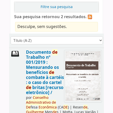
Filtre sua pesquisa
Sua pesquisa retornou 2 resultados.
Desculpe, sem sugestões.
Documento
de
Trabalho nº
001/2019 :
Mensurando os
benefícios
de
combate à cartéis
: o caso do cartel
de
britas [recurso
eletrônico] /
por
Conselho
Administrativo
de
De
fesa
Econômica
(CA
DE
)
|
Resen
de
,
Guilherme
Men
de
s
|
Motta, Lucas Varjão
|