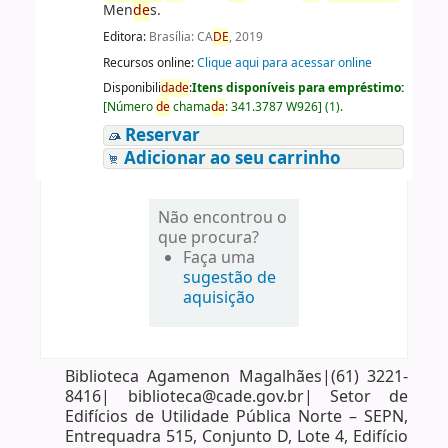
Men
de
s.
Editora:
Brasília: CA
DE
, 2019
Recursos online:
Clique aqui para acessar online
Disponibili
da
de
:
Itens disponíveis para empréstimo:
[
Número
de
chama
da
:
341.3787 W926
]
(1).
Reservar
Adicionar ao seu carrinho
Não encontrou o
que procura?
Faça uma
sugestão de
aquisição
Biblioteca Agamenon Magalhães|(61) 3221-
8416| biblioteca@cade.gov.br| Setor de
Edifícios de Utilidade Pública Norte – SEPN,
Entrequadra 515, Conjunto D, Lote 4, Edifício