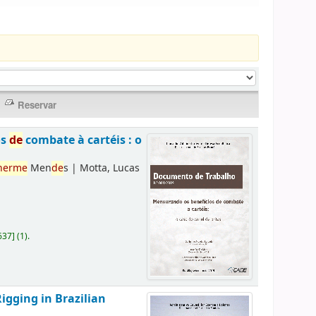
os
de
combate à cartéis : o
herme
Men
de
s
|
Motta, Lucas
637
]
(1).
Rigging in Brazilian