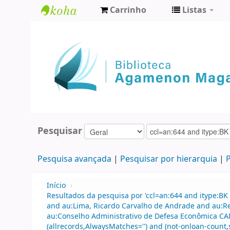
Carrinho
Listas
Biblioteca
Agamenon
Magalhães
Pesquisar
Pesquisa avançada
Pesquisar por hierarquia
P
Início
›
Resultados da pesquisa por 'ccl=an:644 and itype:BK 
and au:Lima, Ricardo Carvalho de Andrade and au:R
au:Conselho Administrativo de Defesa Econômica CA
(allrecords,AlwaysMatches='') and (not-onloan-count,s