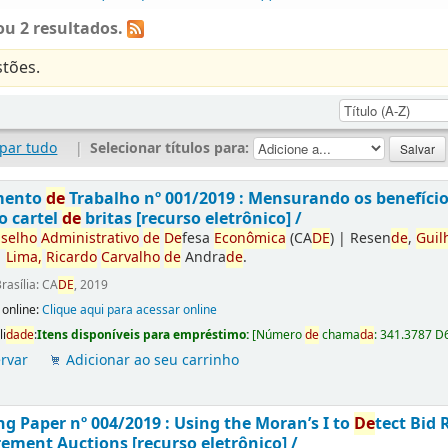
u 2 resultados.
tões.
par tudo
|
Selecionar títulos para:
mento
de
Trabalho nº 001/2019 : Mensurando os benefíci
o cartel
de
britas [recurso eletrônico] /
selho
Administrativo
de
De
fesa
Econômica
(CA
DE
)
|
Resen
de
,
Guil
|
Lima,
Ricardo
Carvalho
de
Andra
de
.
rasília: CA
DE
, 2019
 online:
Clique aqui para acessar online
li
da
de
:
Itens disponíveis para empréstimo:
[
Número
de
chama
da
:
341.3787 D
rvar
Adicionar ao seu carrinho
g Paper nº 004/2019 : Using the Moran’s I to
De
tect Bid 
ement Auctions [recurso eletrônico] /