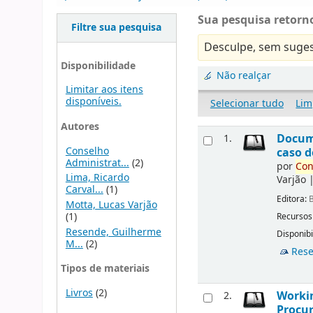
Sua pesquisa retorno
Filtre sua pesquisa
Desculpe, sem suges
Disponibilidade
Não realçar
Limitar aos itens
disponíveis.
Selecionar tudo
Lim
Autores
Docu
1.
Conselho
caso d
Administrat...
(2)
por
Con
Lima, Ricardo
Varjão
Carval...
(1)
Editora:
B
Motta, Lucas Varjão
(1)
Recursos
Resende, Guilherme
Disponibi
M...
(2)
Rese
Tipos de materiais
Livros
(2)
Workin
2.
Procur