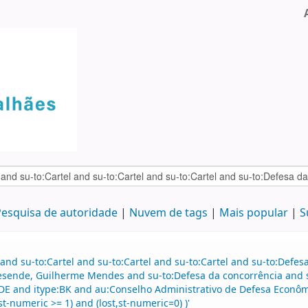
esquisa de autoridade
Nuvem de tags
Mais popular
S
and su-to:Cartel and su-to:Cartel and su-to:Cartel and su-to:Defe
esende, Guilherme Mendes and su-to:Defesa da concorrência and s
DE and itype:BK and au:Conselho Administrativo de Defesa Econ
t-numeric >= 1) and (lost,st-numeric=0) )'