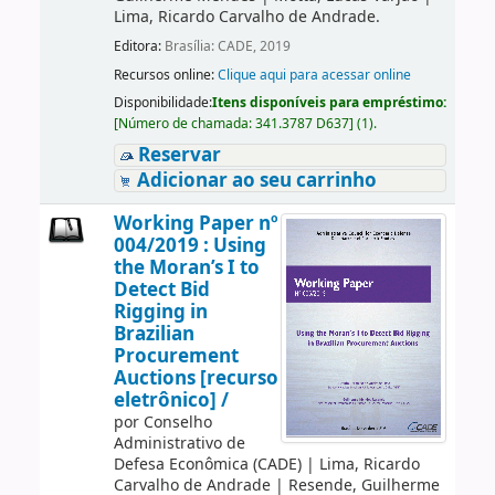
Lima, Ricardo Carvalho de Andrade.
Editora:
Brasília: CADE, 2019
Recursos online:
Clique aqui para acessar online
Disponibilidade:
Itens disponíveis para empréstimo:
[
Número de chamada:
341.3787 D637
]
(1).
Reservar
Adicionar ao seu carrinho
Working Paper nº
004/2019 : Using
the Moran’s I to
Detect Bid
Rigging in
Brazilian
Procurement
Auctions [recurso
eletrônico] /
por
Conselho
Administrativo de
Defesa Econômica (CADE)
|
Lima, Ricardo
Carvalho de Andrade
|
Resende, Guilherme