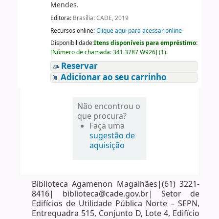
Mendes.
Editora:
Brasília: CADE, 2019
Recursos online:
Clique aqui para acessar online
Disponibilidade:
Itens disponíveis para empréstimo:
[
Número de chamada:
341.3787 W926
]
(1).
Reservar
Adicionar ao seu carrinho
Não encontrou o
que procura?
Faça uma
sugestão de
aquisição
Biblioteca Agamenon Magalhães|(61) 3221-
8416| biblioteca@cade.gov.br| Setor de
Edifícios de Utilidade Pública Norte – SEPN,
Entrequadra 515, Conjunto D, Lote 4, Edifício