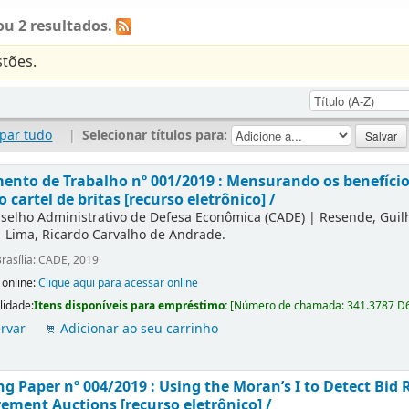
u 2 resultados.
tões.
par tudo
|
Selecionar títulos para:
nto de Trabalho nº 001/2019 : Mensurando os benefícios
o cartel de britas [recurso eletrônico] /
selho Administrativo de Defesa Econômica (CADE)
|
Resende, Gui
|
Lima, Ricardo Carvalho de Andrade.
rasília: CADE, 2019
 online:
Clique aqui para acessar online
lidade:
Itens disponíveis para empréstimo:
[
Número de chamada:
341.3787 D
rvar
Adicionar ao seu carrinho
g Paper nº 004/2019 : Using the Moran’s I to Detect Bid R
ement Auctions [recurso eletrônico] /