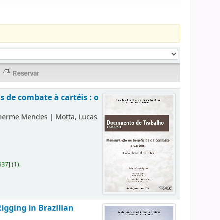
 de combate à cartéis : o
lherme Mendes
|
Motta, Lucas
637
]
(1).
igging in Brazilian