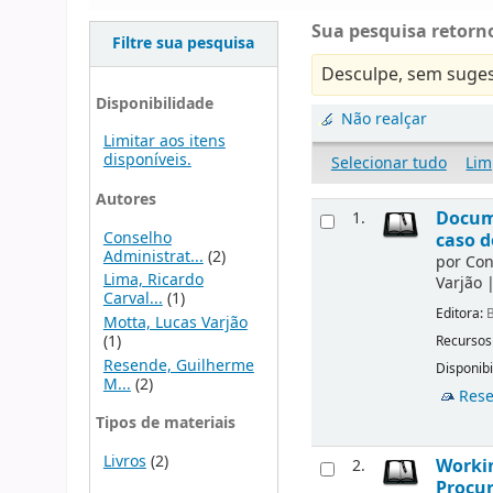
Sua pesquisa retorno
Filtre sua pesquisa
Desculpe, sem suges
Disponibilidade
Não realçar
Limitar aos itens
disponíveis.
Selecionar tudo
Lim
Autores
Docume
1.
Conselho
caso d
Administrat...
(2)
por
Con
Lima, Ricardo
Varjão
Carval...
(1)
Editora:
B
Motta, Lucas Varjão
(1)
Recursos
Resende, Guilherme
Disponibi
M...
(2)
Rese
Tipos de materiais
Livros
(2)
Workin
2.
Procur