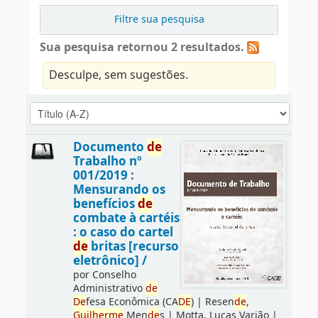
Filtre sua pesquisa
Sua pesquisa retornou 2 resultados.
Desculpe, sem sugestões.
Documento
de
Trabalho nº
001/2019 :
Mensurando os
benefícios
de
combate à cartéis
: o caso do cartel
de
britas [recurso
eletrônico] /
por
Conselho
Administrativo
de
De
fesa Econômica (CA
DE
)
|
Resen
de
,
Guilherme
Men
de
s
|
Motta, Lucas Varjão
|