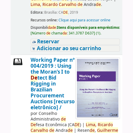
Lima,
Ricardo
Carvalho
de
Andra
de
.
Editora:
Brasília: CA
DE
, 2019
Recursos online:
Clique aqui para acessar online
Disponibili
da
de
:
Itens disponíveis para empréstimo:
[
Número
de
chama
da
:
341.3787 D637
]
(1).
Reservar
Adicionar ao seu carrinho
Working Paper nº
004/2019 : Using
the Moran’s I to
De
tect Bid
Rigging in
Brazilian
Procurement
Auctions [recurso
eletrônico] /
por
Conselho
Administrativo
de
De
fesa Econômica (CA
DE
)
|
Lima,
Ricardo
Carvalho
de
Andra
de
|
Resen
de
,
Guilherme