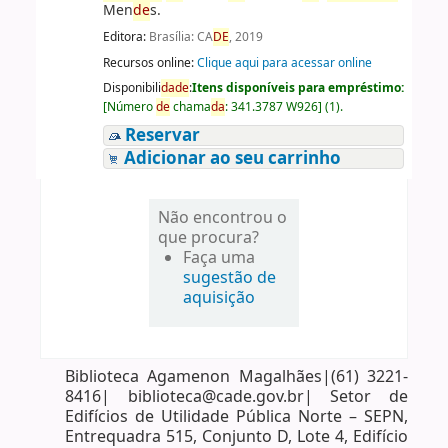
Men
de
s.
Editora:
Brasília: CA
DE
, 2019
Recursos online:
Clique aqui para acessar online
Disponibili
da
de
:
Itens disponíveis para empréstimo:
[
Número
de
chama
da
:
341.3787 W926
]
(1).
Reservar
Adicionar ao seu carrinho
Não encontrou o
que procura?
Faça uma
sugestão de
aquisição
Biblioteca Agamenon Magalhães|(61) 3221-
8416| biblioteca@cade.gov.br| Setor de
Edifícios de Utilidade Pública Norte – SEPN,
Entrequadra 515, Conjunto D, Lote 4, Edifício