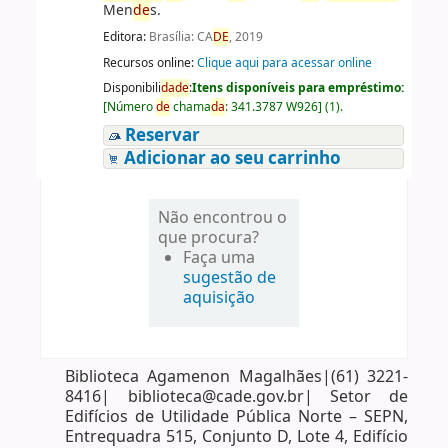
Men
de
s.
Editora:
Brasília: CA
DE
, 2019
Recursos online:
Clique aqui para acessar online
Disponibili
da
de
:
Itens disponíveis para empréstimo:
[
Número
de
chama
da
:
341.3787 W926
]
(1).
Reservar
Adicionar ao seu carrinho
Não encontrou o
que procura?
Faça uma
sugestão de
aquisição
Biblioteca Agamenon Magalhães|(61) 3221-
8416| biblioteca@cade.gov.br| Setor de
Edifícios de Utilidade Pública Norte – SEPN,
Entrequadra 515, Conjunto D, Lote 4, Edifício