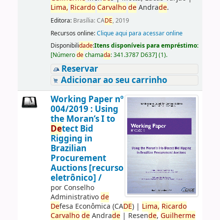
Lima,
Ricardo
Carvalho
de
Andra
de
.
Editora:
Brasília: CA
DE
, 2019
Recursos online:
Clique aqui para acessar online
Disponibili
da
de
:
Itens disponíveis para empréstimo:
[
Número
de
chama
da
:
341.3787 D637
]
(1).
Reservar
Adicionar ao seu carrinho
Working Paper nº
004/2019 : Using
the Moran’s I to
De
tect Bid
Rigging in
Brazilian
Procurement
Auctions [recurso
eletrônico] /
por
Conselho
Administrativo
de
De
fesa Econômica (CA
DE
)
|
Lima,
Ricardo
Carvalho
de
Andra
de
|
Resen
de
,
Guilherme