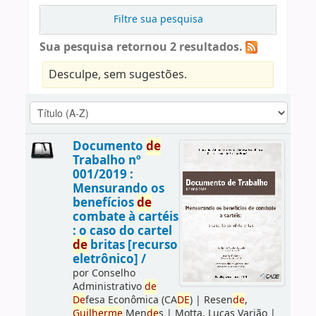
Filtre sua pesquisa
Sua pesquisa retornou 2 resultados.
Desculpe, sem sugestões.
Documento
de
Trabalho nº
001/2019 :
Mensurando os
benefícios
de
combate à cartéis
: o caso do cartel
de
britas [recurso
eletrônico] /
por
Conselho
Administrativo
de
De
fesa Econômica (CA
DE
)
|
Resen
de
,
Guilherme
Men
de
s
|
Motta, Lucas Varjão
|