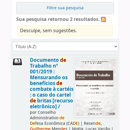
Filtre sua pesquisa
Sua pesquisa retornou 2 resultados.
Desculpe, sem sugestões.
Documento
de
Trabalho nº
001/2019 :
Mensurando os
benefícios
de
combate à cartéis
: o caso do cartel
de
britas [recurso
eletrônico] /
por
Conselho
Administrativo
de
De
fesa Econômica (CA
DE
)
|
Resen
de
,
Guilherme
Men
de
s
|
Motta, Lucas Varjão
|