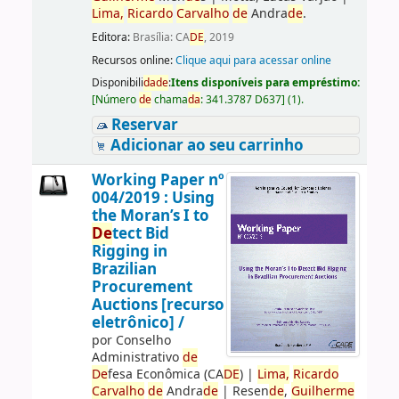
Lima,
Ricardo
Carvalho
de
Andra
de
.
Editora:
Brasília: CA
DE
, 2019
Recursos online:
Clique aqui para acessar online
Disponibili
da
de
:
Itens disponíveis para empréstimo:
[
Número
de
chama
da
:
341.3787 D637
]
(1).
Reservar
Adicionar ao seu carrinho
Working Paper nº
004/2019 : Using
the Moran’s I to
De
tect Bid
Rigging in
Brazilian
Procurement
Auctions [recurso
eletrônico] /
por
Conselho
Administrativo
de
De
fesa Econômica (CA
DE
)
|
Lima,
Ricardo
Carvalho
de
Andra
de
|
Resen
de
,
Guilherme