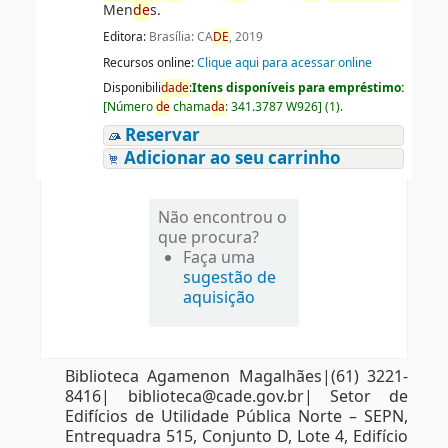
Men
de
s.
Editora:
Brasília: CA
DE
, 2019
Recursos online:
Clique aqui para acessar online
Disponibili
da
de
:
Itens disponíveis para empréstimo:
[
Número
de
chama
da
:
341.3787 W926
]
(1).
Reservar
Adicionar ao seu carrinho
Não encontrou o
que procura?
Faça uma
sugestão de
aquisição
Biblioteca Agamenon Magalhães|(61) 3221-
8416| biblioteca@cade.gov.br| Setor de
Edifícios de Utilidade Pública Norte – SEPN,
Entrequadra 515, Conjunto D, Lote 4, Edifício