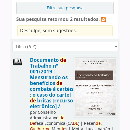
Filtre sua pesquisa
Sua pesquisa retornou 2 resultados.
Desculpe, sem sugestões.
Documento
de
Trabalho nº
001/2019 :
Mensurando os
benefícios
de
combate à cartéis
: o caso do cartel
de
britas [recurso
eletrônico] /
por
Conselho
Administrativo
de
De
fesa Econômica (CA
DE
)
|
Resen
de
,
Guilherme
Men
de
s
|
Motta, Lucas Varjão
|