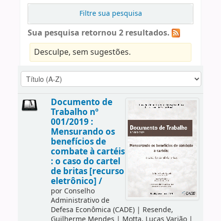
Filtre sua pesquisa
Sua pesquisa retornou 2 resultados.
Desculpe, sem sugestões.
Documento de
Trabalho nº
001/2019 :
Mensurando os
benefícios de
combate à cartéis
: o caso do cartel
de britas [recurso
eletrônico] /
por
Conselho
Administrativo de
Defesa Econômica (CADE)
|
Resende,
Guilherme Mendes
|
Motta, Lucas Varjão
|