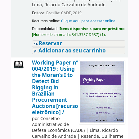
Lima, Ricardo Carvalho de Andrade.
Editora:
Brasília: CADE, 2019
Recursos online:
Clique aqui para acessar online
Disponibilidade:
Itens disponíveis para empréstimo:
[
Número de chamada:
341.3787 D637
]
(1).
Reservar
Adicionar ao seu carrinho
Working Paper nº
004/2019 : Using
the Moran’s I to
Detect Bid
Rigging in
Brazilian
Procurement
Auctions [recurso
eletrônico] /
por
Conselho
Administrativo de
Defesa Econômica (CADE)
|
Lima, Ricardo
Carvalho de Andrade
|
Resende, Guilherme