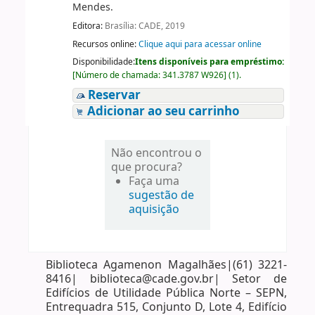
Mendes.
Editora:
Brasília: CADE, 2019
Recursos online:
Clique aqui para acessar online
Disponibilidade:
Itens disponíveis para empréstimo:
[
Número de chamada:
341.3787 W926
]
(1).
Reservar
Adicionar ao seu carrinho
Não encontrou o
que procura?
Faça uma
sugestão de
aquisição
Biblioteca Agamenon Magalhães|(61) 3221-
8416| biblioteca@cade.gov.br| Setor de
Edifícios de Utilidade Pública Norte – SEPN,
Entrequadra 515, Conjunto D, Lote 4, Edifício