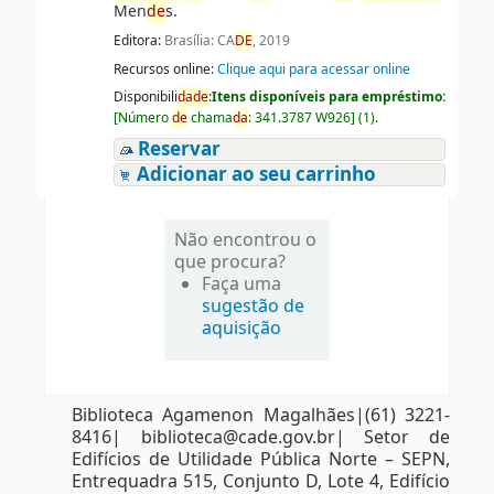
Men
de
s.
Editora:
Brasília: CA
DE
, 2019
Recursos online:
Clique aqui para acessar online
Disponibili
da
de
:
Itens disponíveis para empréstimo:
[
Número
de
chama
da
:
341.3787 W926
]
(1).
Reservar
Adicionar ao seu carrinho
Não encontrou o
que procura?
Faça uma
sugestão de
aquisição
Biblioteca Agamenon Magalhães|(61) 3221-
8416| biblioteca@cade.gov.br| Setor de
Edifícios de Utilidade Pública Norte – SEPN,
Entrequadra 515, Conjunto D, Lote 4, Edifício