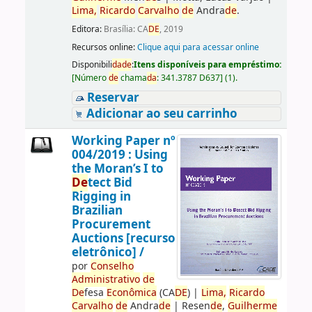
Lima,
Ricardo
Carvalho
de
Andra
de
.
Editora:
Brasília: CA
DE
, 2019
Recursos online:
Clique aqui para acessar online
Disponibili
da
de
:
Itens disponíveis para empréstimo:
[
Número
de
chama
da
:
341.3787 D637
]
(1).
Reservar
Adicionar ao seu carrinho
Working Paper nº
004/2019 : Using
the Moran’s I to
De
tect Bid
Rigging in
Brazilian
Procurement
Auctions [recurso
eletrônico] /
por
Conselho
Administrativo
de
De
fesa
Econômica
(CA
DE
)
|
Lima,
Ricardo
Carvalho
de
Andra
de
|
Resen
de
,
Guilherme