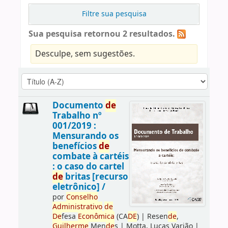
Filtre sua pesquisa
Sua pesquisa retornou 2 resultados.
Desculpe, sem sugestões.
Documento
de
Trabalho nº
001/2019 :
Mensurando os
benefícios
de
combate à cartéis
: o caso do cartel
de
britas [recurso
eletrônico] /
por
Conselho
Administrativo
de
De
fesa
Econômica
(CA
DE
)
|
Resen
de
,
Guilherme
Men
de
s
|
Motta, Lucas Varjão
|