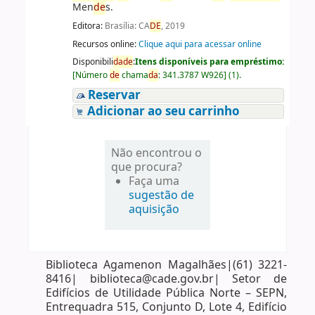
Men
de
s.
Editora:
Brasília: CA
DE
, 2019
Recursos online:
Clique aqui para acessar online
Disponibili
da
de
:
Itens disponíveis para empréstimo:
[
Número
de
chama
da
:
341.3787 W926
]
(1).
Reservar
Adicionar ao seu carrinho
Não encontrou o
que procura?
Faça uma
sugestão de
aquisição
Biblioteca Agamenon Magalhães|(61) 3221-
8416| biblioteca@cade.gov.br| Setor de
Edifícios de Utilidade Pública Norte – SEPN,
Entrequadra 515, Conjunto D, Lote 4, Edifício