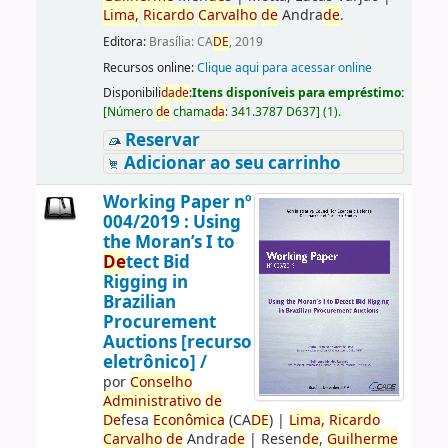
Lima,
Ricardo
Carvalho
de
Andra
de
.
Editora:
Brasília: CA
DE
, 2019
Recursos online:
Clique aqui para acessar online
Disponibili
da
de
:
Itens disponíveis para empréstimo:
[
Número
de
chama
da
:
341.3787 D637
]
(1).
Reservar
Adicionar ao seu carrinho
Working Paper nº
004/2019 : Using
the Moran’s I to
De
tect Bid
Rigging in
Brazilian
Procurement
Auctions [recurso
eletrônico] /
por
Conselho
Administrativo
de
De
fesa
Econômica
(CA
DE
)
|
Lima,
Ricardo
Carvalho
de
Andra
de
|
Resen
de
,
Guilherme