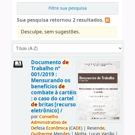
Filtre sua pesquisa
Sua pesquisa retornou 2 resultados.
Desculpe, sem sugestões.
Documento
de
Trabalho nº
001/2019 :
Mensurando os
benefícios
de
combate à cartéis
: o caso do cartel
de
britas [recurso
eletrônico] /
por
Conselho
Administrativo
de
De
fesa
Econômica
(CA
DE
)
|
Resen
de
,
Guilherme
Men
de
s
|
Motta, Lucas Varjão
|