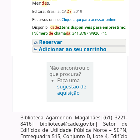
Men
de
s.
Editora:
Brasília: CA
DE
, 2019
Recursos online:
Clique aqui para acessar online
Disponibili
da
de
:
Itens disponíveis para empréstimo:
[
Número
de
chama
da
:
341.3787 W926
]
(1).
Reservar
Adicionar ao seu carrinho
Não encontrou o
que procura?
Faça uma
sugestão de
aquisição
Biblioteca Agamenon Magalhães|(61) 3221-
8416| biblioteca@cade.gov.br| Setor de
Edifícios de Utilidade Pública Norte – SEPN,
Entrequadra 515, Conjunto D, Lote 4, Edifício