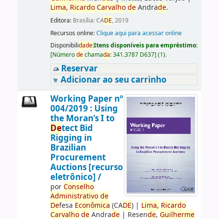
Lima,
Ricardo
Carvalho
de
Andra
de
.
Editora:
Brasília: CA
DE
, 2019
Recursos online:
Clique aqui para acessar online
Disponibili
da
de
:
Itens disponíveis para empréstimo:
[
Número
de
chama
da
:
341.3787 D637
]
(1).
Reservar
Adicionar ao seu carrinho
Working Paper nº
004/2019 : Using
the Moran’s I to
De
tect Bid
Rigging in
Brazilian
Procurement
Auctions [recurso
eletrônico] /
por
Conselho
Administrativo
de
De
fesa
Econômica
(CA
DE
)
|
Lima,
Ricardo
Carvalho
de
Andra
de
|
Resen
de
,
Guilherme