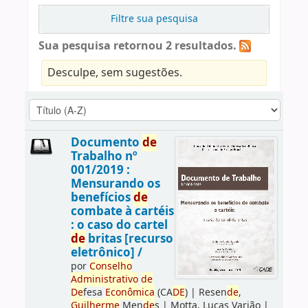
Filtre sua pesquisa
Sua pesquisa retornou 2 resultados.
Desculpe, sem sugestões.
Documento
de
Trabalho nº
001/2019 :
Mensurando os
benefícios
de
combate à cartéis
: o caso do cartel
de
britas [recurso
eletrônico] /
por
Conselho
Administrativo
de
De
fesa
Econômica
(CA
DE
)
|
Resen
de
,
Guilherme
Men
de
s
|
Motta, Lucas Varjão
|