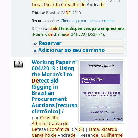
Lima,
Ricardo
Carvalho
de
Andra
de
.
Editora:
Brasília: CA
DE
, 2019
Recursos online:
Clique aqui para acessar online
Disponibili
da
de
:
Itens disponíveis para empréstimo:
[
Número
de
chama
da
:
341.3787 D637
]
(1).
Reservar
Adicionar ao seu carrinho
Working Paper nº
004/2019 : Using
the Moran’s I to
De
tect Bid
Rigging in
Brazilian
Procurement
Auctions [recurso
eletrônico] /
por
Conselho
Administrativo
de
De
fesa
Econômica
(CA
DE
)
|
Lima,
Ricardo
Carvalho
de
Andra
de
|
Resen
de
,
Guilherme