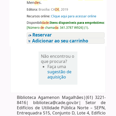
Men
de
s.
Editora:
Brasília: CA
DE
, 2019
Recursos online:
Clique aqui para acessar online
Disponibili
da
de
:
Itens disponíveis para empréstimo:
[
Número
de
chama
da
:
341.3787 W926
]
(1).
Reservar
Adicionar ao seu carrinho
Não encontrou o
que procura?
Faça uma
sugestão de
aquisição
Biblioteca Agamenon Magalhães|(61) 3221-
8416| biblioteca@cade.gov.br| Setor de
Edifícios de Utilidade Pública Norte – SEPN,
Entrequadra 515, Conjunto D, Lote 4, Edifício