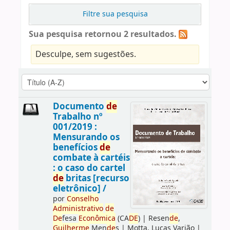
Filtre sua pesquisa
Sua pesquisa retornou 2 resultados.
Desculpe, sem sugestões.
Documento
de
Trabalho nº
001/2019 :
Mensurando os
benefícios
de
combate à cartéis
: o caso do cartel
de
britas [recurso
eletrônico] /
por
Conselho
Administrativo
de
De
fesa
Econômica
(CA
DE
)
|
Resen
de
,
Guilherme
Men
de
s
|
Motta, Lucas Varjão
|