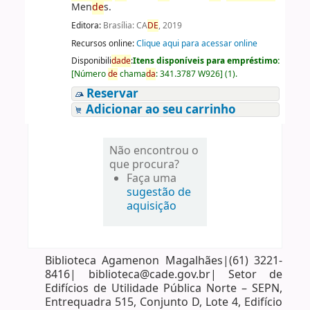
Men
de
s.
Editora:
Brasília: CA
DE
, 2019
Recursos online:
Clique aqui para acessar online
Disponibili
da
de
:
Itens disponíveis para empréstimo:
[
Número
de
chama
da
:
341.3787 W926
]
(1).
Reservar
Adicionar ao seu carrinho
Não encontrou o
que procura?
Faça uma
sugestão de
aquisição
Biblioteca Agamenon Magalhães|(61) 3221-
8416| biblioteca@cade.gov.br| Setor de
Edifícios de Utilidade Pública Norte – SEPN,
Entrequadra 515, Conjunto D, Lote 4, Edifício