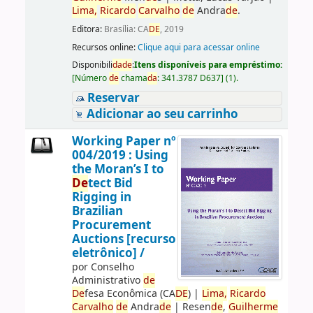
Lima,
Ricardo
Carvalho
de
Andra
de
.
Editora:
Brasília: CA
DE
, 2019
Recursos online:
Clique aqui para acessar online
Disponibili
da
de
:
Itens disponíveis para empréstimo:
[
Número
de
chama
da
:
341.3787 D637
]
(1).
Reservar
Adicionar ao seu carrinho
Working Paper nº
004/2019 : Using
the Moran’s I to
De
tect Bid
Rigging in
Brazilian
Procurement
Auctions [recurso
eletrônico] /
por
Conselho
Administrativo
de
De
fesa Econômica (CA
DE
)
|
Lima,
Ricardo
Carvalho
de
Andra
de
|
Resen
de
,
Guilherme