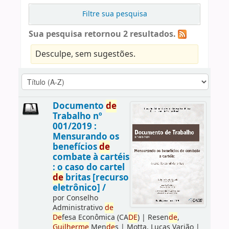
Filtre sua pesquisa
Sua pesquisa retornou 2 resultados.
Desculpe, sem sugestões.
Documento
de
Trabalho nº
001/2019 :
Mensurando os
benefícios
de
combate à cartéis
: o caso do cartel
de
britas [recurso
eletrônico] /
por
Conselho
Administrativo
de
De
fesa Econômica (CA
DE
)
|
Resen
de
,
Guilherme
Men
de
s
|
Motta, Lucas Varjão
|