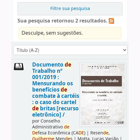
Filtre sua pesquisa
Sua pesquisa retornou 2 resultados.
Desculpe, sem sugestões.
Documento
de
Trabalho nº
001/2019 :
Mensurando os
benefícios
de
combate à cartéis
: o caso do cartel
de
britas [recurso
eletrônico] /
por
Conselho
Administrativo
de
De
fesa Econômica (CA
DE
)
|
Resen
de
,
Guilherme
Men
de
s
|
Motta, Lucas Varjão
|