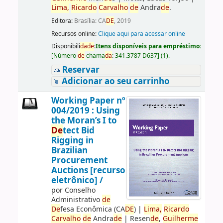
Lima,
Ricardo
Carvalho
de
Andra
de
.
Editora:
Brasília: CA
DE
, 2019
Recursos online:
Clique aqui para acessar online
Disponibili
da
de
:
Itens disponíveis para empréstimo:
[
Número
de
chama
da
:
341.3787 D637
]
(1).
Reservar
Adicionar ao seu carrinho
Working Paper nº
004/2019 : Using
the Moran’s I to
De
tect Bid
Rigging in
Brazilian
Procurement
Auctions [recurso
eletrônico] /
por
Conselho
Administrativo
de
De
fesa Econômica (CA
DE
)
|
Lima,
Ricardo
Carvalho
de
Andra
de
|
Resen
de
,
Guilherme