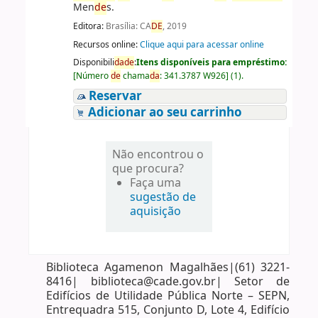
Men
de
s.
Editora:
Brasília: CA
DE
, 2019
Recursos online:
Clique aqui para acessar online
Disponibili
da
de
:
Itens disponíveis para empréstimo:
[
Número
de
chama
da
:
341.3787 W926
]
(1).
Reservar
Adicionar ao seu carrinho
Não encontrou o
que procura?
Faça uma
sugestão de
aquisição
Biblioteca Agamenon Magalhães|(61) 3221-
8416| biblioteca@cade.gov.br| Setor de
Edifícios de Utilidade Pública Norte – SEPN,
Entrequadra 515, Conjunto D, Lote 4, Edifício