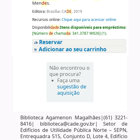
Men
de
s.
Editora:
Brasília: CA
DE
, 2019
Recursos online:
Clique aqui para acessar online
Disponibili
da
de
:
Itens disponíveis para empréstimo:
[
Número
de
chama
da
:
341.3787 W926
]
(1).
Reservar
Adicionar ao seu carrinho
Não encontrou o
que procura?
Faça uma
sugestão de
aquisição
Biblioteca Agamenon Magalhães|(61) 3221-
8416| biblioteca@cade.gov.br| Setor de
Edifícios de Utilidade Pública Norte – SEPN,
Entrequadra 515, Conjunto D, Lote 4, Edifício