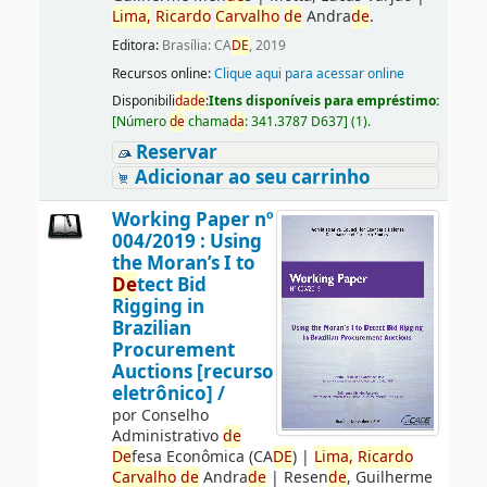
Lima,
Ricardo
Carvalho
de
Andra
de
.
Editora:
Brasília: CA
DE
, 2019
Recursos online:
Clique aqui para acessar online
Disponibili
da
de
:
Itens disponíveis para empréstimo:
[
Número
de
chama
da
:
341.3787 D637
]
(1).
Reservar
Adicionar ao seu carrinho
Working Paper nº
004/2019 : Using
the Moran’s I to
De
tect Bid
Rigging in
Brazilian
Procurement
Auctions [recurso
eletrônico] /
por
Conselho
Administrativo
de
De
fesa Econômica (CA
DE
)
|
Lima,
Ricardo
Carvalho
de
Andra
de
|
Resen
de
, Guilherme