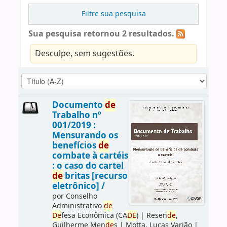
Filtre sua pesquisa
Sua pesquisa retornou 2 resultados.
Desculpe, sem sugestões.
Documento
de
Trabalho nº
001/2019 :
Mensurando os
benefícios
de
combate à cartéis
: o caso do cartel
de
britas [recurso
eletrônico] /
por
Conselho
Administrativo
de
De
fesa Econômica (CA
DE
)
|
Resen
de
,
Guilherme Men
de
s
|
Motta, Lucas Varjão
|