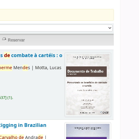
os
de
combate à cartéis : o
herme
Men
de
s
|
Motta, Lucas
637
]
(1).
Rigging in Brazilian
Carvalho
de
Andra
de
|