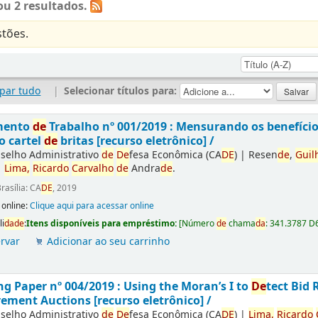
u 2 resultados.
tões.
par tudo
|
Selecionar títulos para:
mento
de
Trabalho nº 001/2019 : Mensurando os benefíci
o cartel
de
britas [recurso eletrônico] /
selho Administrativo
de
De
fesa Econômica (CA
DE
)
|
Resen
de
,
Guil
|
Lima,
Ricardo
Carvalho
de
Andra
de
.
rasília: CA
DE
, 2019
 online:
Clique aqui para acessar online
li
da
de
:
Itens disponíveis para empréstimo:
[
Número
de
chama
da
:
341.3787 D
rvar
Adicionar ao seu carrinho
g Paper nº 004/2019 : Using the Moran’s I to
De
tect Bid 
ement Auctions [recurso eletrônico] /
selho Administrativo
de
De
fesa Econômica (CA
DE
)
|
Lima,
Ricardo