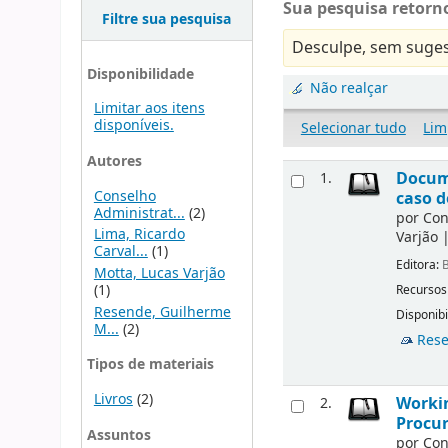
Sua pesquisa retorno
Filtre sua pesquisa
Desculpe, sem suges
Disponibilidade
Não realçar
Limitar aos itens
disponíveis.
Selecionar tudo
Lim
Autores
Docu
1.
Conselho
caso d
Administrat...
(2)
por
Con
Lima, Ricardo
Varjão
Carval...
(1)
Editora:
B
Motta, Lucas Varjão
(1)
Recursos
Resende, Guilherme
Disponibi
M...
(2)
Rese
Tipos de materiais
Livros
(2)
Workin
2.
Procur
Assuntos
por
Con