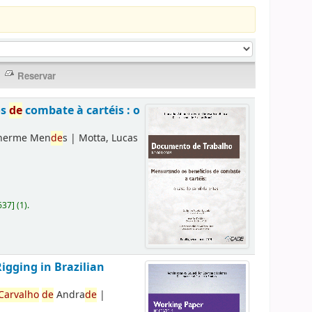
os
de
combate à cartéis : o
lherme Men
de
s
|
Motta, Lucas
637
]
(1).
Rigging in Brazilian
Carvalho
de
Andra
de
|