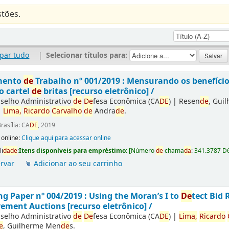
tões.
par tudo
|
Selecionar títulos para:
mento
de
Trabalho nº 001/2019 : Mensurando os benefíci
o cartel
de
britas [recurso eletrônico] /
selho Administrativo
de
De
fesa Econômica (CA
DE
)
|
Resen
de
, Gui
|
Lima,
Ricardo
Carvalho
de
Andra
de
.
rasília: CA
DE
, 2019
 online:
Clique aqui para acessar online
li
da
de
:
Itens disponíveis para empréstimo:
[
Número
de
chama
da
:
341.3787 D
rvar
Adicionar ao seu carrinho
g Paper nº 004/2019 : Using the Moran’s I to
De
tect Bid 
ement Auctions [recurso eletrônico] /
selho Administrativo
de
De
fesa Econômica (CA
DE
)
|
Lima,
Ricardo
e
, Guilherme Men
de
s.