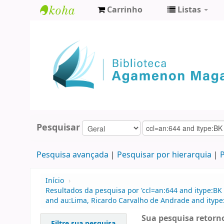
Carrinho
Listas
Biblioteca
Agamenon
Magalhães
Pesquisar
Pesquisa avançada
Pesquisar por hierarquia
P
Início
›
Resultados da pesquisa por 'ccl=an:644 and itype:BK 
and au:Lima, Ricardo Carvalho de Andrade and itype:
Sua pesquisa retorno
Filtre sua pesquisa