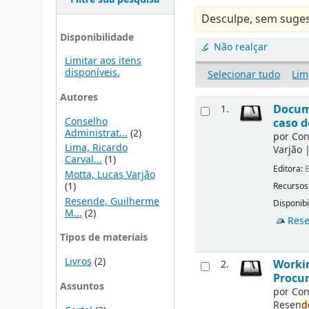
Desculpe, sem suges
Disponibilidade
Não realçar
Limitar aos itens
disponíveis.
Selecionar tudo
Lim
Autores
Docu
1.
Conselho
caso d
Administrat...
(2)
por
Con
Lima, Ricardo
Varjão
Carval...
(1)
Editora:
B
Motta, Lucas Varjão
(1)
Recursos
Resende, Guilherme
Disponibi
M...
(2)
Rese
Tipos de materiais
Livros
(2)
Workin
2.
Procur
Assuntos
por
Con
Resen
d