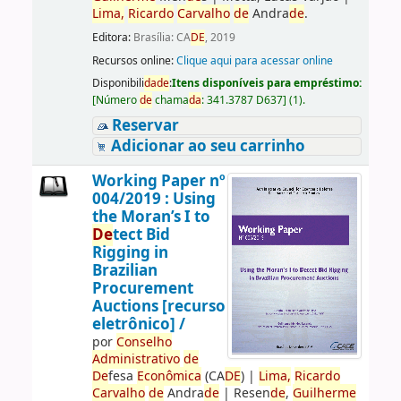
Lima,
Ricardo
Carvalho
de
Andra
de
.
Editora:
Brasília: CA
DE
, 2019
Recursos online:
Clique aqui para acessar online
Disponibili
da
de
:
Itens disponíveis para empréstimo:
[
Número
de
chama
da
:
341.3787 D637
]
(1).
Reservar
Adicionar ao seu carrinho
Working Paper nº
004/2019 : Using
the Moran’s I to
De
tect Bid
Rigging in
Brazilian
Procurement
Auctions [recurso
eletrônico] /
por
Conselho
Administrativo
de
De
fesa
Econômica
(CA
DE
)
|
Lima,
Ricardo
Carvalho
de
Andra
de
|
Resen
de
,
Guilherme