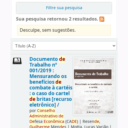
Filtre sua pesquisa
Sua pesquisa retornou 2 resultados.
Desculpe, sem sugestões.
Documento
de
Trabalho nº
001/2019 :
Mensurando os
benefícios
de
combate à cartéis
: o caso do cartel
de
britas [recurso
eletrônico] /
por
Conselho
Administrativo
de
De
fesa
Econômica
(CA
DE
)
|
Resen
de
,
Guilherme
Men
de
s
|
Motta, Lucas Varjão
|