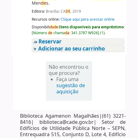
Men
de
s.
Editora:
Brasília: CA
DE
, 2019
Recursos online:
Clique aqui para acessar online
Disponibili
da
de
:
Itens disponíveis para empréstimo:
[
Número
de
chama
da
:
341.3787 W926
]
(1).
Reservar
Adicionar ao seu carrinho
Não encontrou o
que procura?
Faça uma
sugestão de
aquisição
Biblioteca Agamenon Magalhães|(61) 3221-
8416| biblioteca@cade.gov.br| Setor de
Edifícios de Utilidade Pública Norte – SEPN,
Entrequadra 515, Conjunto D, Lote 4, Edifício