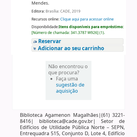
Mendes.
Editora:
Brasília: CADE, 2019
Recursos online:
Clique aqui para acessar online
Disponibilidade:
Itens disponíveis para empréstimo:
[
Número de chamada:
341.3787 W926
]
(1).
Reservar
Adicionar ao seu carrinho
Não encontrou o
que procura?
Faça uma
sugestão de
aquisição
Biblioteca Agamenon Magalhães|(61) 3221-
8416| biblioteca@cade.gov.br| Setor de
Edifícios de Utilidade Pública Norte – SEPN,
Entrequadra 515, Conjunto D, Lote 4, Edifício