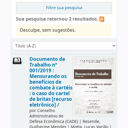
Filtre sua pesquisa
Sua pesquisa retornou 2 resultados.
Desculpe, sem sugestões.
Documento de
Trabalho nº
001/2019 :
Mensurando os
benefícios de
combate à cartéis
: o caso do cartel
de britas [recurso
eletrônico] /
por
Conselho
Administrativo de
Defesa Econômica (CADE)
|
Resende,
Guilherme Mendes
|
Motta, Lucas Varjão
|