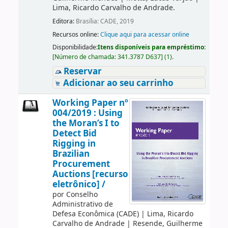
Lima, Ricardo Carvalho de Andrade.
Editora:
Brasília: CADE, 2019
Recursos online:
Clique aqui para acessar online
Disponibilidade:
Itens disponíveis para empréstimo:
[
Número de chamada:
341.3787 D637
]
(1).
Reservar
Adicionar ao seu carrinho
Working Paper nº
004/2019 : Using
the Moran’s I to
Detect Bid
Rigging in
Brazilian
Procurement
Auctions [recurso
eletrônico] /
por
Conselho
Administrativo de
Defesa Econômica (CADE)
|
Lima, Ricardo
Carvalho de Andrade
|
Resende, Guilherme