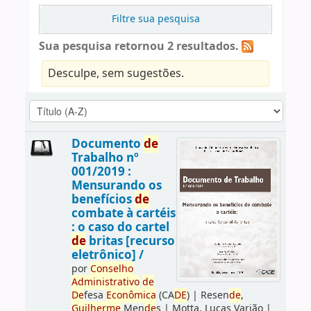
Filtre sua pesquisa
Sua pesquisa retornou 2 resultados.
Desculpe, sem sugestões.
Documento
de
Trabalho nº
001/2019 :
Mensurando os
benefícios
de
combate à cartéis
: o caso do cartel
de
britas [recurso
eletrônico] /
por
Conselho
Administrativo
de
De
fesa
Econômica
(CA
DE
)
|
Resen
de
,
Guilherme
Men
de
s
|
Motta, Lucas Varjão
|