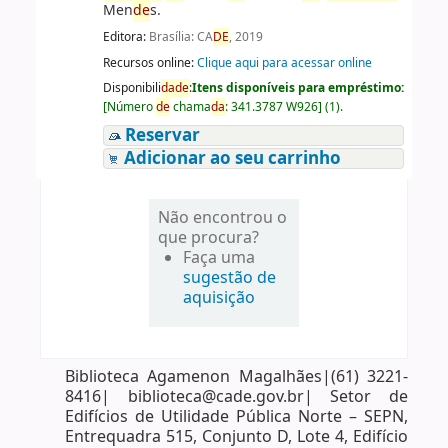
Men
de
s.
Editora:
Brasília: CA
DE
, 2019
Recursos online:
Clique aqui para acessar online
Disponibili
da
de
:
Itens disponíveis para empréstimo:
[
Número
de
chama
da
:
341.3787 W926
]
(1).
Reservar
Adicionar ao seu carrinho
Não encontrou o
que procura?
Faça uma
sugestão de
aquisição
Biblioteca Agamenon Magalhães|(61) 3221-
8416| biblioteca@cade.gov.br| Setor de
Edifícios de Utilidade Pública Norte – SEPN,
Entrequadra 515, Conjunto D, Lote 4, Edifício