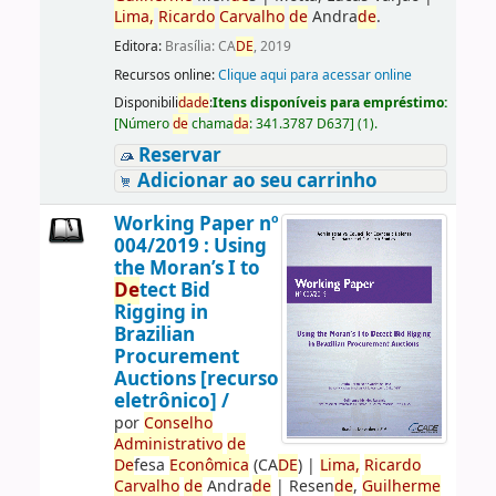
Lima,
Ricardo
Carvalho
de
Andra
de
.
Editora:
Brasília: CA
DE
, 2019
Recursos online:
Clique aqui para acessar online
Disponibili
da
de
:
Itens disponíveis para empréstimo:
[
Número
de
chama
da
:
341.3787 D637
]
(1).
Reservar
Adicionar ao seu carrinho
Working Paper nº
004/2019 : Using
the Moran’s I to
De
tect Bid
Rigging in
Brazilian
Procurement
Auctions [recurso
eletrônico] /
por
Conselho
Administrativo
de
De
fesa
Econômica
(CA
DE
)
|
Lima,
Ricardo
Carvalho
de
Andra
de
|
Resen
de
,
Guilherme