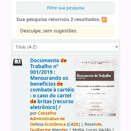
Filtre sua pesquisa
Sua pesquisa retornou 2 resultados.
Desculpe, sem sugestões.
Documento
de
Trabalho nº
001/2019 :
Mensurando os
benefícios
de
combate à cartéis
: o caso do cartel
de
britas [recurso
eletrônico] /
por
Conselho
Administrativo
de
De
fesa
Econômica
(CA
DE
)
|
Resen
de
,
Guilherme
Men
de
s
|
Motta, Lucas Varjão
|