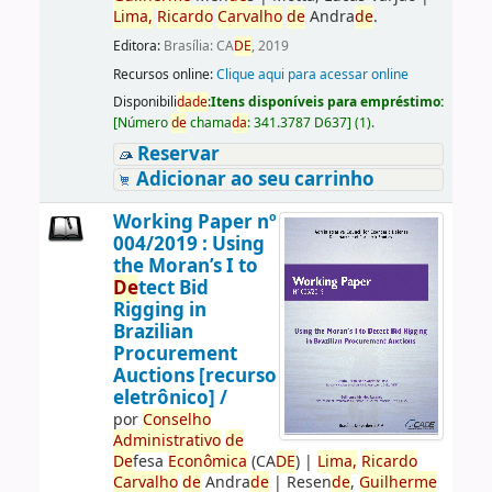
Lima,
Ricardo
Carvalho
de
Andra
de
.
Editora:
Brasília: CA
DE
, 2019
Recursos online:
Clique aqui para acessar online
Disponibili
da
de
:
Itens disponíveis para empréstimo:
[
Número
de
chama
da
:
341.3787 D637
]
(1).
Reservar
Adicionar ao seu carrinho
Working Paper nº
004/2019 : Using
the Moran’s I to
De
tect Bid
Rigging in
Brazilian
Procurement
Auctions [recurso
eletrônico] /
por
Conselho
Administrativo
de
De
fesa
Econômica
(CA
DE
)
|
Lima,
Ricardo
Carvalho
de
Andra
de
|
Resen
de
,
Guilherme