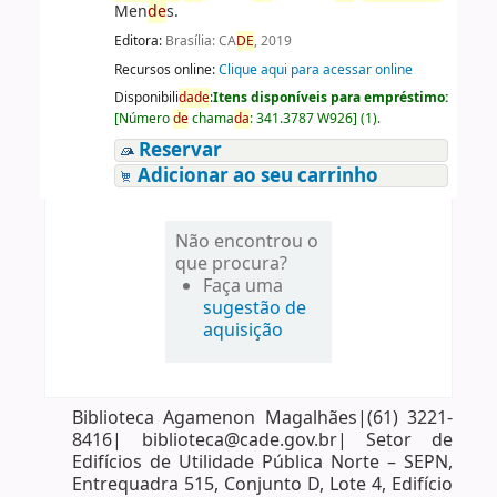
Men
de
s.
Editora:
Brasília: CA
DE
, 2019
Recursos online:
Clique aqui para acessar online
Disponibili
da
de
:
Itens disponíveis para empréstimo:
[
Número
de
chama
da
:
341.3787 W926
]
(1).
Reservar
Adicionar ao seu carrinho
Não encontrou o
que procura?
Faça uma
sugestão de
aquisição
Biblioteca Agamenon Magalhães|(61) 3221-
8416| biblioteca@cade.gov.br| Setor de
Edifícios de Utilidade Pública Norte – SEPN,
Entrequadra 515, Conjunto D, Lote 4, Edifício