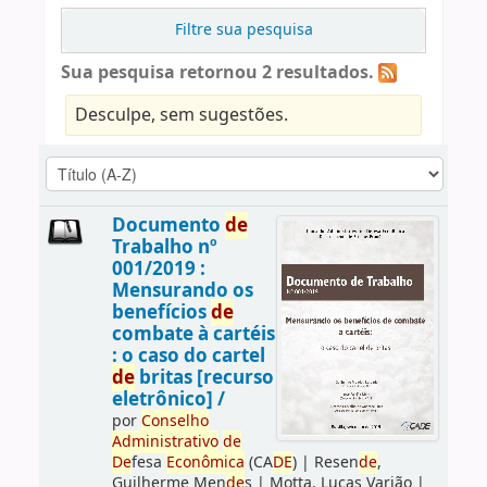
Filtre sua pesquisa
Sua pesquisa retornou 2 resultados.
Desculpe, sem sugestões.
Documento
de
Trabalho nº
001/2019 :
Mensurando os
benefícios
de
combate à cartéis
: o caso do cartel
de
britas [recurso
eletrônico] /
por
Conselho
Administrativo
de
De
fesa
Econômica
(CA
DE
)
|
Resen
de
,
Guilherme Men
de
s
|
Motta, Lucas Varjão
|