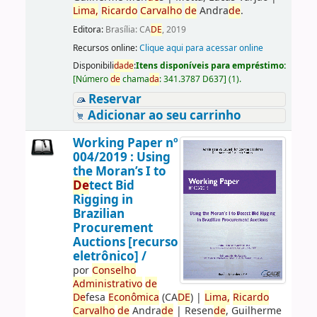
Lima,
Ricardo
Carvalho
de
Andra
de
.
Editora:
Brasília: CA
DE
, 2019
Recursos online:
Clique aqui para acessar online
Disponibili
da
de
:
Itens disponíveis para empréstimo:
[
Número
de
chama
da
:
341.3787 D637
]
(1).
Reservar
Adicionar ao seu carrinho
Working Paper nº
004/2019 : Using
the Moran’s I to
De
tect Bid
Rigging in
Brazilian
Procurement
Auctions [recurso
eletrônico] /
por
Conselho
Administrativo
de
De
fesa
Econômica
(CA
DE
)
|
Lima,
Ricardo
Carvalho
de
Andra
de
|
Resen
de
, Guilherme