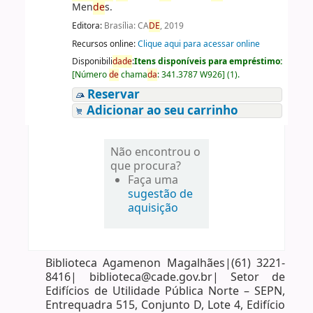
Men
de
s.
Editora:
Brasília: CA
DE
, 2019
Recursos online:
Clique aqui para acessar online
Disponibili
da
de
:
Itens disponíveis para empréstimo:
[
Número
de
chama
da
:
341.3787 W926
]
(1).
Reservar
Adicionar ao seu carrinho
Não encontrou o
que procura?
Faça uma
sugestão de
aquisição
Biblioteca Agamenon Magalhães|(61) 3221-
8416| biblioteca@cade.gov.br| Setor de
Edifícios de Utilidade Pública Norte – SEPN,
Entrequadra 515, Conjunto D, Lote 4, Edifício