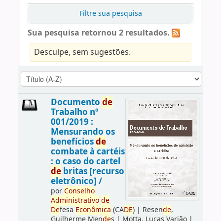
Filtre sua pesquisa
Sua pesquisa retornou 2 resultados.
Desculpe, sem sugestões.
Documento
de
Trabalho nº
001/2019 :
Mensurando os
benefícios
de
combate à cartéis
: o caso do cartel
de
britas [recurso
eletrônico] /
por
Conselho
Administrativo
de
De
fesa
Econômica
(CA
DE
)
|
Resen
de
,
Guilherme Men
de
s
|
Motta, Lucas Varjão
|