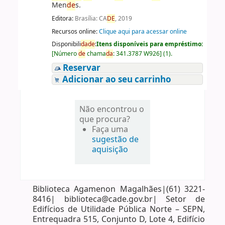
Men
de
s.
Editora:
Brasília: CA
DE
, 2019
Recursos online:
Clique aqui para acessar online
Disponibili
da
de
:
Itens disponíveis para empréstimo:
[
Número
de
chama
da
:
341.3787 W926
]
(1).
Reservar
Adicionar ao seu carrinho
Não encontrou o
que procura?
Faça uma
sugestão de
aquisição
Biblioteca Agamenon Magalhães|(61) 3221-
8416| biblioteca@cade.gov.br| Setor de
Edifícios de Utilidade Pública Norte – SEPN,
Entrequadra 515, Conjunto D, Lote 4, Edifício