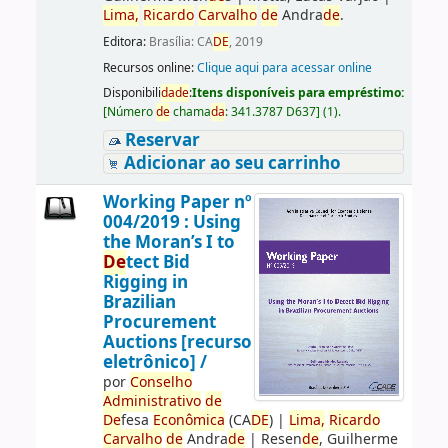
Lima,
Ricardo
Carvalho
de
Andra
de
.
Editora:
Brasília: CA
DE
, 2019
Recursos online:
Clique aqui para acessar online
Disponibili
da
de
:
Itens disponíveis para empréstimo:
[
Número
de
chama
da
:
341.3787 D637
]
(1).
Reservar
Adicionar ao seu carrinho
Working Paper nº
004/2019 : Using
the Moran’s I to
De
tect Bid
Rigging in
Brazilian
Procurement
Auctions [recurso
eletrônico] /
por
Conselho
Administrativo
de
De
fesa
Econômica
(CA
DE
)
|
Lima,
Ricardo
Carvalho
de
Andra
de
|
Resen
de
, Guilherme