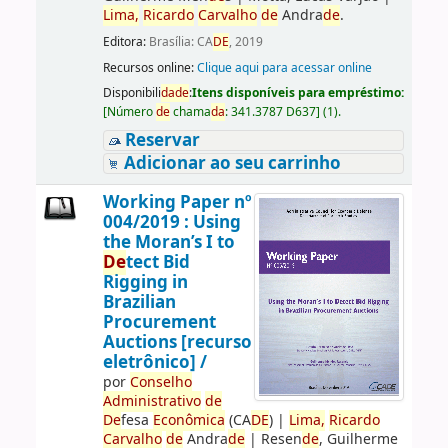
Lima,
Ricardo
Carvalho
de
Andra
de
.
Editora:
Brasília: CA
DE
, 2019
Recursos online:
Clique aqui para acessar online
Disponibili
da
de
:
Itens disponíveis para empréstimo:
[
Número
de
chama
da
:
341.3787 D637
]
(1).
Reservar
Adicionar ao seu carrinho
Working Paper nº
004/2019 : Using
the Moran’s I to
De
tect Bid
Rigging in
Brazilian
Procurement
Auctions [recurso
eletrônico] /
por
Conselho
Administrativo
de
De
fesa
Econômica
(CA
DE
)
|
Lima,
Ricardo
Carvalho
de
Andra
de
|
Resen
de
, Guilherme