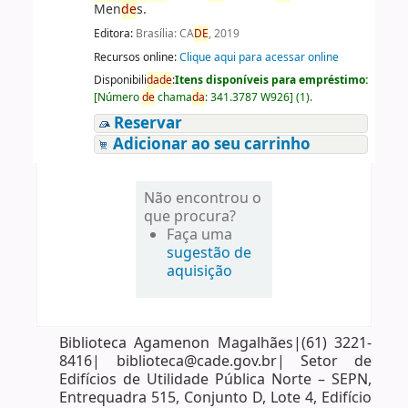
Men
de
s.
Editora:
Brasília: CA
DE
, 2019
Recursos online:
Clique aqui para acessar online
Disponibili
da
de
:
Itens disponíveis para empréstimo:
[
Número
de
chama
da
:
341.3787 W926
]
(1).
Reservar
Adicionar ao seu carrinho
Não encontrou o
que procura?
Faça uma
sugestão de
aquisição
Biblioteca Agamenon Magalhães|(61) 3221-
8416| biblioteca@cade.gov.br| Setor de
Edifícios de Utilidade Pública Norte – SEPN,
Entrequadra 515, Conjunto D, Lote 4, Edifício