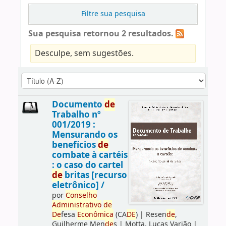
Filtre sua pesquisa
Sua pesquisa retornou 2 resultados.
Desculpe, sem sugestões.
Documento
de
Trabalho nº
001/2019 :
Mensurando os
benefícios
de
combate à cartéis
: o caso do cartel
de
britas [recurso
eletrônico] /
por
Conselho
Administrativo
de
De
fesa
Econômica
(CA
DE
)
|
Resen
de
,
Guilherme Men
de
s
|
Motta, Lucas Varjão
|