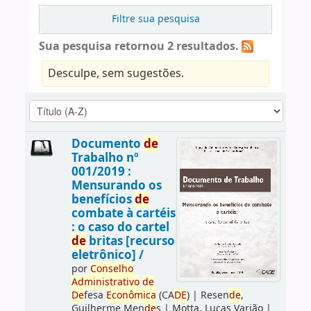
Filtre sua pesquisa
Sua pesquisa retornou 2 resultados.
Desculpe, sem sugestões.
Documento
de
Trabalho nº
001/2019 :
Mensurando os
benefícios
de
combate à cartéis
: o caso do cartel
de
britas [recurso
eletrônico] /
por
Conselho
Administrativo
de
De
fesa
Econômica
(CA
DE
)
|
Resen
de
,
Guilherme Men
de
s
|
Motta, Lucas Varjão
|