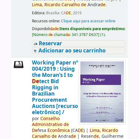
Lima,
Ricardo
Carvalho
de
Andra
de
.
Editora:
Brasília: CA
DE
, 2019
Recursos online:
Clique aqui para acessar online
Disponibili
da
de
:
Itens disponíveis para empréstimo:
[
Número
de
chama
da
:
341.3787 D637
]
(1).
Reservar
Adicionar ao seu carrinho
Working Paper nº
004/2019 : Using
the Moran’s I to
De
tect Bid
Rigging in
Brazilian
Procurement
Auctions [recurso
eletrônico] /
por
Conselho
Administrativo
de
De
fesa
Econômica
(CA
DE
)
|
Lima,
Ricardo
Carvalho
de
Andra
de
|
Resen
de
, Guilherme