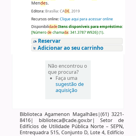
Men
de
s.
Editora:
Brasília: CA
DE
, 2019
Recursos online:
Clique aqui para acessar online
Disponibili
da
de
:
Itens disponíveis para empréstimo:
[
Número
de
chama
da
:
341.3787 W926
]
(1).
Reservar
Adicionar ao seu carrinho
Não encontrou o
que procura?
Faça uma
sugestão de
aquisição
Biblioteca Agamenon Magalhães|(61) 3221-
8416| biblioteca@cade.gov.br| Setor de
Edifícios de Utilidade Pública Norte – SEPN,
Entrequadra 515, Conjunto D, Lote 4, Edifício