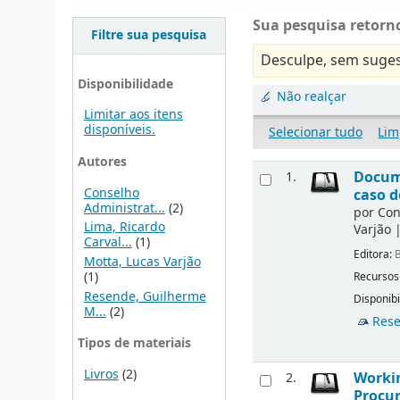
Sua pesquisa retorno
Filtre sua pesquisa
Desculpe, sem suges
Disponibilidade
Não realçar
Limitar aos itens
disponíveis.
Selecionar tudo
Lim
Autores
Docu
1.
Conselho
caso d
Administrat...
(2)
por
Con
Lima, Ricardo
Varjão
Carval...
(1)
Editora:
B
Motta, Lucas Varjão
(1)
Recursos
Resende, Guilherme
Disponibi
M...
(2)
Rese
Tipos de materiais
Livros
(2)
Workin
2.
Procur