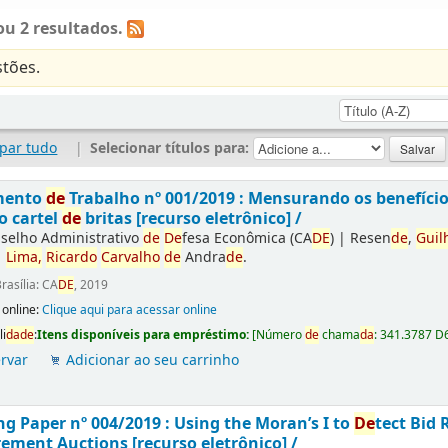
u 2 resultados.
tões.
par tudo
|
Selecionar títulos para:
mento
de
Trabalho nº 001/2019 : Mensurando os benefíci
o cartel
de
britas [recurso eletrônico] /
selho Administrativo
de
De
fesa Econômica (CA
DE
)
|
Resen
de
,
Guil
|
Lima,
Ricardo
Carvalho
de
Andra
de
.
rasília: CA
DE
, 2019
 online:
Clique aqui para acessar online
li
da
de
:
Itens disponíveis para empréstimo:
[
Número
de
chama
da
:
341.3787 D
rvar
Adicionar ao seu carrinho
g Paper nº 004/2019 : Using the Moran’s I to
De
tect Bid 
ement Auctions [recurso eletrônico] /