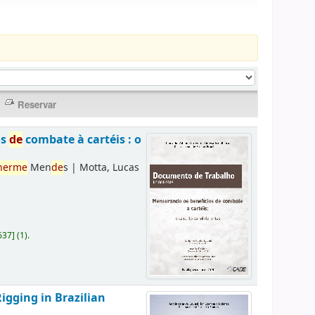
os
de
combate à cartéis : o
herme
Men
de
s
|
Motta, Lucas
637
]
(1).
Rigging in Brazilian