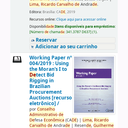
Lima,
Ricardo
Carvalho
de
Andra
de
.
Editora:
Brasília: CA
DE
, 2019
Recursos online:
Clique aqui para acessar online
Disponibili
da
de
:
Itens disponíveis para empréstimo:
[
Número
de
chama
da
:
341.3787 D637
]
(1).
Reservar
Adicionar ao seu carrinho
Working Paper nº
004/2019 : Using
the Moran’s I to
De
tect Bid
Rigging in
Brazilian
Procurement
Auctions [recurso
eletrônico] /
por
Conselho
Administrativo
de
De
fesa
Econômica
(CA
DE
)
|
Lima,
Ricardo
Carvalho
de
Andra
de
|
Resen
de
,
Guilherme