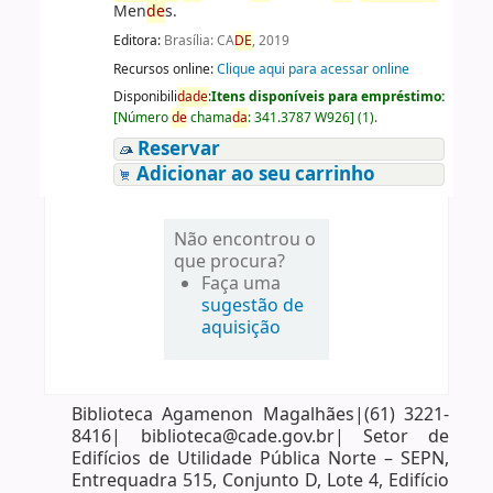
Men
de
s.
Editora:
Brasília: CA
DE
, 2019
Recursos online:
Clique aqui para acessar online
Disponibili
da
de
:
Itens disponíveis para empréstimo:
[
Número
de
chama
da
:
341.3787 W926
]
(1).
Reservar
Adicionar ao seu carrinho
Não encontrou o
que procura?
Faça uma
sugestão de
aquisição
Biblioteca Agamenon Magalhães|(61) 3221-
8416| biblioteca@cade.gov.br| Setor de
Edifícios de Utilidade Pública Norte – SEPN,
Entrequadra 515, Conjunto D, Lote 4, Edifício