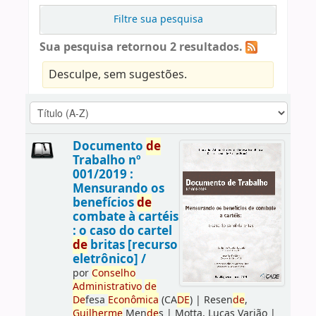
Filtre sua pesquisa
Sua pesquisa retornou 2 resultados.
Desculpe, sem sugestões.
Documento
de
Trabalho nº
001/2019 :
Mensurando os
benefícios
de
combate à cartéis
: o caso do cartel
de
britas [recurso
eletrônico] /
por
Conselho
Administrativo
de
De
fesa
Econômica
(CA
DE
)
|
Resen
de
,
Guilherme
Men
de
s
|
Motta, Lucas Varjão
|