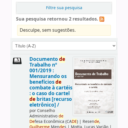
Filtre sua pesquisa
Sua pesquisa retornou 2 resultados.
Desculpe, sem sugestões.
Documento
de
Trabalho nº
001/2019 :
Mensurando os
benefícios
de
combate à cartéis
: o caso do cartel
de
britas [recurso
eletrônico] /
por
Conselho
Administrativo
de
De
fesa Econômica (CA
DE
)
|
Resen
de
,
Guilherme
Men
de
s
|
Motta, Lucas Varjão
|