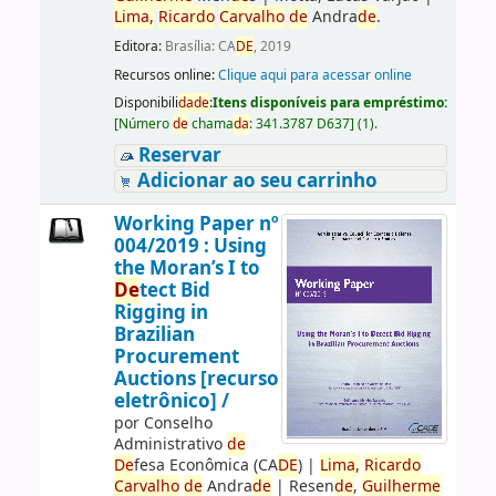
Lima,
Ricardo
Carvalho
de
Andra
de
.
Editora:
Brasília: CA
DE
, 2019
Recursos online:
Clique aqui para acessar online
Disponibili
da
de
:
Itens disponíveis para empréstimo:
[
Número
de
chama
da
:
341.3787 D637
]
(1).
Reservar
Adicionar ao seu carrinho
Working Paper nº
004/2019 : Using
the Moran’s I to
De
tect Bid
Rigging in
Brazilian
Procurement
Auctions [recurso
eletrônico] /
por
Conselho
Administrativo
de
De
fesa Econômica (CA
DE
)
|
Lima,
Ricardo
Carvalho
de
Andra
de
|
Resen
de
,
Guilherme