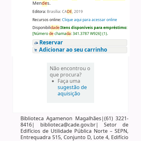
Men
de
s.
Editora:
Brasília: CA
DE
, 2019
Recursos online:
Clique aqui para acessar online
Disponibili
da
de
:
Itens disponíveis para empréstimo:
[
Número
de
chama
da
:
341.3787 W926
]
(1).
Reservar
Adicionar ao seu carrinho
Não encontrou o
que procura?
Faça uma
sugestão de
aquisição
Biblioteca Agamenon Magalhães|(61) 3221-
8416| biblioteca@cade.gov.br| Setor de
Edifícios de Utilidade Pública Norte – SEPN,
Entrequadra 515, Conjunto D, Lote 4, Edifício