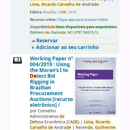
Lima,
Ricardo
Carvalho
de
Andra
de
.
Editora:
Brasília: CA
DE
, 2019
Recursos online:
Clique aqui para acessar online
Disponibili
da
de
:
Itens disponíveis para empréstimo:
[
Número
de
chama
da
:
341.3787 D637
]
(1).
Reservar
Adicionar ao seu carrinho
Working Paper nº
004/2019 : Using
the Moran’s I to
De
tect Bid
Rigging in
Brazilian
Procurement
Auctions [recurso
eletrônico] /
por
Conselho
Administrativo
de
De
fesa Econômica (CA
DE
)
|
Lima,
Ricardo
Carvalho
de
Andra
de
|
Resen
de
,
Guilherme