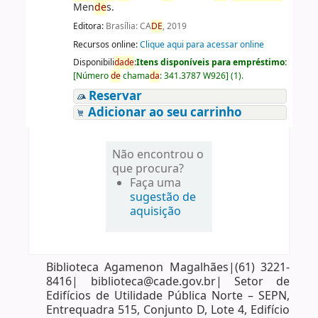
Men
de
s.
Editora:
Brasília: CA
DE
, 2019
Recursos online:
Clique aqui para acessar online
Disponibili
da
de
:
Itens disponíveis para empréstimo:
[
Número
de
chama
da
:
341.3787 W926
]
(1).
Reservar
Adicionar ao seu carrinho
Não encontrou o
que procura?
Faça uma
sugestão de
aquisição
Biblioteca Agamenon Magalhães|(61) 3221-
8416| biblioteca@cade.gov.br| Setor de
Edifícios de Utilidade Pública Norte – SEPN,
Entrequadra 515, Conjunto D, Lote 4, Edifício