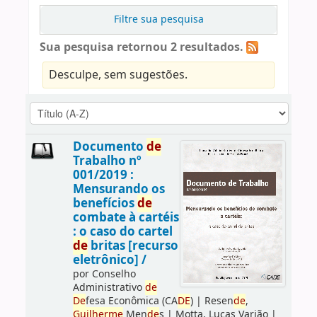
Filtre sua pesquisa
Sua pesquisa retornou 2 resultados.
Desculpe, sem sugestões.
Documento
de
Trabalho nº
001/2019 :
Mensurando os
benefícios
de
combate à cartéis
: o caso do cartel
de
britas [recurso
eletrônico] /
por
Conselho
Administrativo
de
De
fesa Econômica (CA
DE
)
|
Resen
de
,
Guilherme
Men
de
s
|
Motta, Lucas Varjão
|