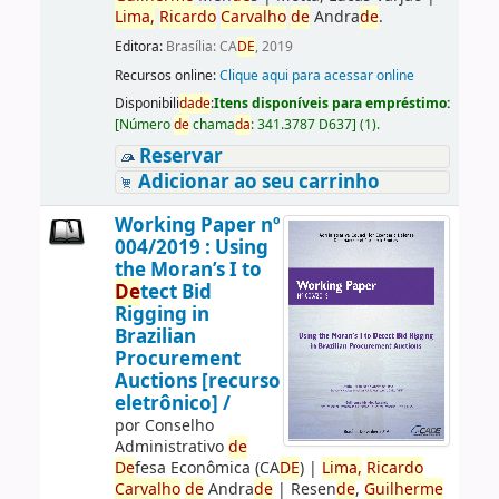
Lima,
Ricardo
Carvalho
de
Andra
de
.
Editora:
Brasília: CA
DE
, 2019
Recursos online:
Clique aqui para acessar online
Disponibili
da
de
:
Itens disponíveis para empréstimo:
[
Número
de
chama
da
:
341.3787 D637
]
(1).
Reservar
Adicionar ao seu carrinho
Working Paper nº
004/2019 : Using
the Moran’s I to
De
tect Bid
Rigging in
Brazilian
Procurement
Auctions [recurso
eletrônico] /
por
Conselho
Administrativo
de
De
fesa Econômica (CA
DE
)
|
Lima,
Ricardo
Carvalho
de
Andra
de
|
Resen
de
,
Guilherme