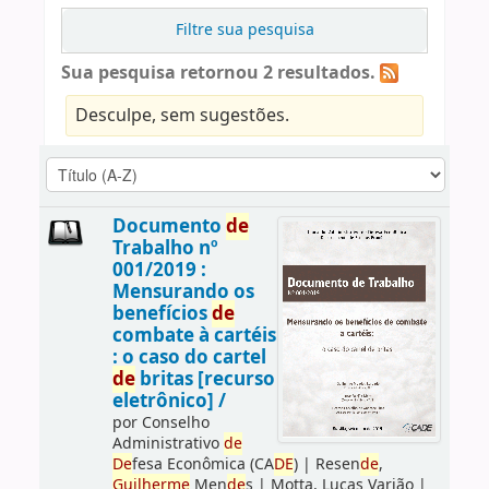
Filtre sua pesquisa
Sua pesquisa retornou 2 resultados.
Desculpe, sem sugestões.
Documento
de
Trabalho nº
001/2019 :
Mensurando os
benefícios
de
combate à cartéis
: o caso do cartel
de
britas [recurso
eletrônico] /
por
Conselho
Administrativo
de
De
fesa Econômica (CA
DE
)
|
Resen
de
,
Guilherme
Men
de
s
|
Motta, Lucas Varjão
|