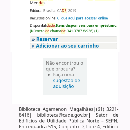
Men
de
s.
Editora:
Brasília: CA
DE
, 2019
Recursos online:
Clique aqui para acessar online
Disponibili
da
de
:
Itens disponíveis para empréstimo:
[
Número
de
chama
da
:
341.3787 W926
]
(1).
Reservar
Adicionar ao seu carrinho
Não encontrou o
que procura?
Faça uma
sugestão de
aquisição
Biblioteca Agamenon Magalhães|(61) 3221-
8416| biblioteca@cade.gov.br| Setor de
Edifícios de Utilidade Pública Norte – SEPN,
Entrequadra 515, Conjunto D, Lote 4, Edifício