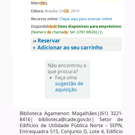
Men
de
s.
Editora:
Brasília: CA
DE
, 2019
Recursos online:
Clique aqui para acessar online
Disponibili
da
de
:
Itens disponíveis para empréstimo:
[
Número
de
chama
da
:
341.3787 W926
]
(1).
Reservar
Adicionar ao seu carrinho
Não encontrou o
que procura?
Faça uma
sugestão de
aquisição
Biblioteca Agamenon Magalhães|(61) 3221-
8416| biblioteca@cade.gov.br| Setor de
Edifícios de Utilidade Pública Norte – SEPN,
Entrequadra 515, Conjunto D, Lote 4, Edifício