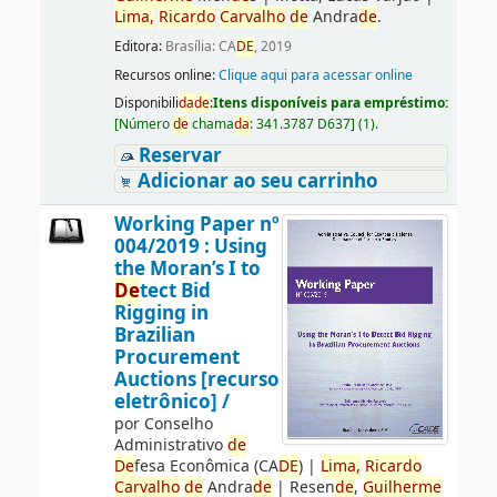
Lima,
Ricardo
Carvalho
de
Andra
de
.
Editora:
Brasília: CA
DE
, 2019
Recursos online:
Clique aqui para acessar online
Disponibili
da
de
:
Itens disponíveis para empréstimo:
[
Número
de
chama
da
:
341.3787 D637
]
(1).
Reservar
Adicionar ao seu carrinho
Working Paper nº
004/2019 : Using
the Moran’s I to
De
tect Bid
Rigging in
Brazilian
Procurement
Auctions [recurso
eletrônico] /
por
Conselho
Administrativo
de
De
fesa Econômica (CA
DE
)
|
Lima,
Ricardo
Carvalho
de
Andra
de
|
Resen
de
,
Guilherme