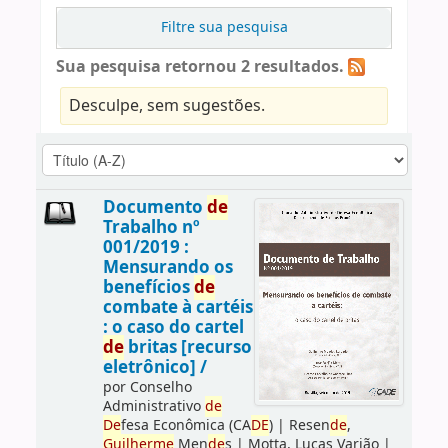
Filtre sua pesquisa
Sua pesquisa retornou 2 resultados.
Desculpe, sem sugestões.
Documento
de
Trabalho nº
001/2019 :
Mensurando os
benefícios
de
combate à cartéis
: o caso do cartel
de
britas [recurso
eletrônico] /
por
Conselho
Administrativo
de
De
fesa Econômica (CA
DE
)
|
Resen
de
,
Guilherme
Men
de
s
|
Motta, Lucas Varjão
|