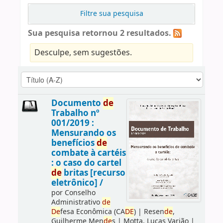
Filtre sua pesquisa
Sua pesquisa retornou 2 resultados.
Desculpe, sem sugestões.
Documento
de
Trabalho nº
001/2019 :
Mensurando os
benefícios
de
combate à cartéis
: o caso do cartel
de
britas [recurso
eletrônico] /
por
Conselho
Administrativo
de
De
fesa Econômica (CA
DE
)
|
Resen
de
,
Guilherme Men
de
s
|
Motta, Lucas Varjão
|