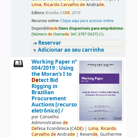
Lima,
Ricardo
Carvalho
de
Andra
de
.
Editora:
Brasília: CA
DE
, 2019
Recursos online:
Clique aqui para acessar online
Disponibili
da
de
:
Itens disponíveis para empréstimo:
[
Número
de
chama
da
:
341.3787 D637
]
(1).
Reservar
Adicionar ao seu carrinho
Working Paper nº
004/2019 : Using
the Moran’s I to
De
tect Bid
Rigging in
Brazilian
Procurement
Auctions [recurso
eletrônico] /
por
Conselho
Administrativo
de
De
fesa Econômica (CA
DE
)
|
Lima,
Ricardo
Carvalho
de
Andra
de
|
Resen
de
, Guilherme