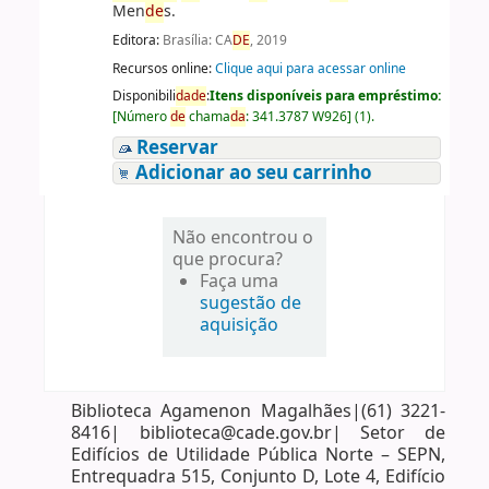
Men
de
s.
Editora:
Brasília: CA
DE
, 2019
Recursos online:
Clique aqui para acessar online
Disponibili
da
de
:
Itens disponíveis para empréstimo:
[
Número
de
chama
da
:
341.3787 W926
]
(1).
Reservar
Adicionar ao seu carrinho
Não encontrou o
que procura?
Faça uma
sugestão de
aquisição
Biblioteca Agamenon Magalhães|(61) 3221-
8416| biblioteca@cade.gov.br| Setor de
Edifícios de Utilidade Pública Norte – SEPN,
Entrequadra 515, Conjunto D, Lote 4, Edifício