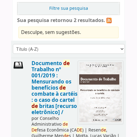
Filtre sua pesquisa
Sua pesquisa retornou 2 resultados.
Desculpe, sem sugestões.
Documento
de
Trabalho nº
001/2019 :
Mensurando os
benefícios
de
combate à cartéis
: o caso do cartel
de
britas [recurso
eletrônico] /
por
Conselho
Administrativo
de
De
fesa Econômica (CA
DE
)
|
Resen
de
,
Guilherme Men
de
s
|
Motta, Lucas Varjão
|