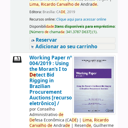
Lima,
Ricardo
Carvalho
de
Andra
de
.
Editora:
Brasília: CA
DE
, 2019
Recursos online:
Clique aqui para acessar online
Disponibili
da
de
:
Itens disponíveis para empréstimo:
[
Número
de
chama
da
:
341.3787 D637
]
(1).
Reservar
Adicionar ao seu carrinho
Working Paper nº
004/2019 : Using
the Moran’s I to
De
tect Bid
Rigging in
Brazilian
Procurement
Auctions [recurso
eletrônico] /
por
Conselho
Administrativo
de
De
fesa Econômica (CA
DE
)
|
Lima,
Ricardo
Carvalho
de
Andra
de
|
Resen
de
, Guilherme