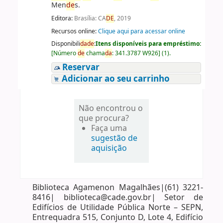
Men
de
s.
Editora:
Brasília: CA
DE
, 2019
Recursos online:
Clique aqui para acessar online
Disponibili
da
de
:
Itens disponíveis para empréstimo:
[
Número
de
chama
da
:
341.3787 W926
]
(1).
Reservar
Adicionar ao seu carrinho
Não encontrou o
que procura?
Faça uma
sugestão de
aquisição
Biblioteca Agamenon Magalhães|(61) 3221-
8416| biblioteca@cade.gov.br| Setor de
Edifícios de Utilidade Pública Norte – SEPN,
Entrequadra 515, Conjunto D, Lote 4, Edifício