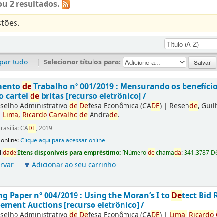
u 2 resultados.
tões.
par tudo
|
Selecionar títulos para:
mento
de
Trabalho nº 001/2019 : Mensurando os benefíci
o cartel
de
britas [recurso eletrônico] /
selho Administrativo
de
De
fesa Econômica (CA
DE
)
|
Resen
de
, Gui
|
Lima,
Ricardo
Carvalho
de
Andra
de
.
rasília: CA
DE
, 2019
 online:
Clique aqui para acessar online
li
da
de
:
Itens disponíveis para empréstimo:
[
Número
de
chama
da
:
341.3787 D
rvar
Adicionar ao seu carrinho
g Paper nº 004/2019 : Using the Moran’s I to
De
tect Bid 
ement Auctions [recurso eletrônico] /
selho Administrativo
de
De
fesa Econômica (CA
DE
)
|
Lima,
Ricardo