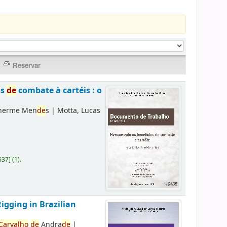
os
de
combate à cartéis : o
lherme Men
de
s
|
Motta, Lucas
637
]
(1).
Rigging in Brazilian
Carvalho
de
Andra
de
|