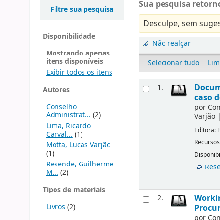
Sua pesquisa retorno
Filtre sua pesquisa
Desculpe, sem suges
Disponibilidade
Não realçar
Mostrando apenas
itens disponíveis
Selecionar tudo
Lim
Exibir todos os itens
Docu
1.
Autores
caso d
Conselho
por
Con
Administrat...
(2)
Varjão
Lima, Ricardo
Editora:
B
Carval...
(1)
Recursos
Motta, Lucas Varjão
(1)
Disponibi
Resende, Guilherme
Rese
M...
(2)
Tipos de materiais
Workin
2.
Livros
(2)
Procur
por
Con