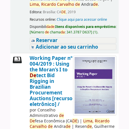
Lima,
Ricardo
Carvalho
de
Andra
de
.
Editora:
Brasília: CA
DE
, 2019
Recursos online:
Clique aqui para acessar online
Disponibili
da
de
:
Itens disponíveis para empréstimo:
[
Número
de
chama
da
:
341.3787 D637
]
(1).
Reservar
Adicionar ao seu carrinho
Working Paper nº
004/2019 : Using
the Moran’s I to
De
tect Bid
Rigging in
Brazilian
Procurement
Auctions [recurso
eletrônico] /
por
Conselho
Administrativo
de
De
fesa Econômica (CA
DE
)
|
Lima,
Ricardo
Carvalho
de
Andra
de
|
Resen
de
, Guilherme