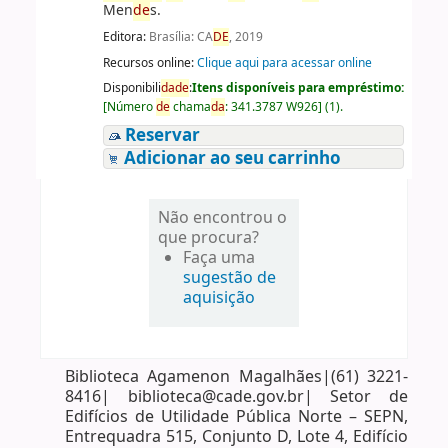
Men
de
s.
Editora:
Brasília: CA
DE
, 2019
Recursos online:
Clique aqui para acessar online
Disponibili
da
de
:
Itens disponíveis para empréstimo:
[
Número
de
chama
da
:
341.3787 W926
]
(1).
Reservar
Adicionar ao seu carrinho
Não encontrou o
que procura?
Faça uma
sugestão de
aquisição
Biblioteca Agamenon Magalhães|(61) 3221-
8416| biblioteca@cade.gov.br| Setor de
Edifícios de Utilidade Pública Norte – SEPN,
Entrequadra 515, Conjunto D, Lote 4, Edifício