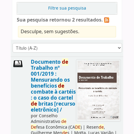
Filtre sua pesquisa
Sua pesquisa retornou 2 resultados.
Desculpe, sem sugestões.
Documento
de
Trabalho nº
001/2019 :
Mensurando os
benefícios
de
combate à cartéis
: o caso do cartel
de
britas [recurso
eletrônico] /
por
Conselho
Administrativo
de
De
fesa Econômica (CA
DE
)
|
Resen
de
,
Guilherme Men
de
s
|
Motta, Lucas Varjão
|