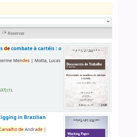
os
de
combate à cartéis : o
lherme Men
de
s
|
Motta, Lucas
637
]
(1).
Rigging in Brazilian
Carvalho
de
Andra
de
|