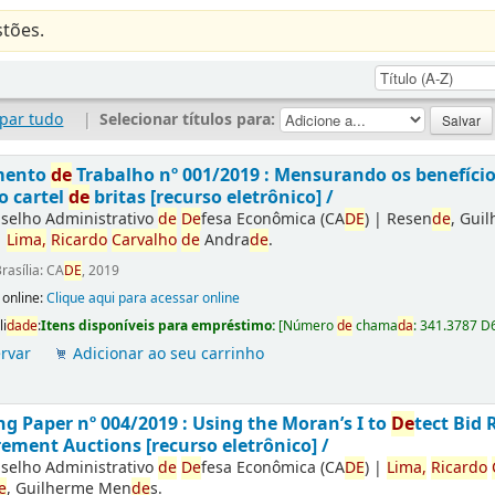
tões.
par tudo
|
Selecionar títulos para:
mento
de
Trabalho nº 001/2019 : Mensurando os benefíci
o cartel
de
britas [recurso eletrônico] /
selho Administrativo
de
De
fesa Econômica (CA
DE
)
|
Resen
de
, Gui
|
Lima,
Ricardo
Carvalho
de
Andra
de
.
rasília: CA
DE
, 2019
 online:
Clique aqui para acessar online
li
da
de
:
Itens disponíveis para empréstimo:
[
Número
de
chama
da
:
341.3787 D
rvar
Adicionar ao seu carrinho
g Paper nº 004/2019 : Using the Moran’s I to
De
tect Bid 
ement Auctions [recurso eletrônico] /
selho Administrativo
de
De
fesa Econômica (CA
DE
)
|
Lima,
Ricardo
e
, Guilherme Men
de
s.