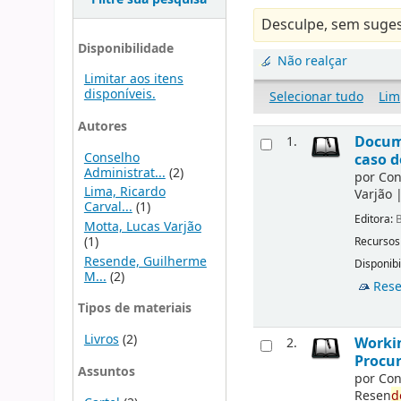
Desculpe, sem suges
Disponibilidade
Não realçar
Limitar aos itens
disponíveis.
Selecionar tudo
Lim
Autores
Docu
1.
Conselho
caso d
Administrat...
(2)
por
Con
Lima, Ricardo
Varjão
Carval...
(1)
Editora:
B
Motta, Lucas Varjão
(1)
Recursos
Resende, Guilherme
Disponibi
M...
(2)
Rese
Tipos de materiais
Livros
(2)
Workin
2.
Procur
Assuntos
por
Con
Resen
d