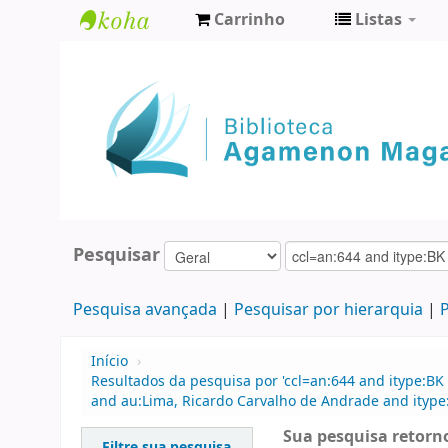
Carrinho
Listas
Biblioteca
Agamenon
Magalhães
Pesquisar
Pesquisa avançada
Pesquisar por hierarquia
P
Início
›
Resultados da pesquisa por 'ccl=an:644 and itype:BK 
and au:Lima, Ricardo Carvalho de Andrade and itype:
Sua pesquisa retorno
Filtre sua pesquisa