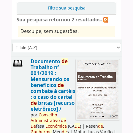
Filtre sua pesquisa
Sua pesquisa retornou 2 resultados.
Desculpe, sem sugestões.
Documento
de
Trabalho nº
001/2019 :
Mensurando os
benefícios
de
combate à cartéis
: o caso do cartel
de
britas [recurso
eletrônico] /
por
Conselho
Administrativo
de
De
fesa
Econômica
(CA
DE
)
|
Resen
de
,
Guilherme
Men
de
s
|
Motta, Lucas Varjão
|