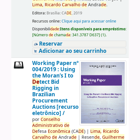
Lima,
Ricardo
Carvalho
de
Andra
de
.
Editora:
Brasília: CA
DE
, 2019
Recursos online:
Clique aqui para acessar online
Disponibili
da
de
:
Itens disponíveis para empréstimo:
[
Número
de
chama
da
:
341.3787 D637
]
(1).
Reservar
Adicionar ao seu carrinho
Working Paper nº
004/2019 : Using
the Moran’s I to
De
tect Bid
Rigging in
Brazilian
Procurement
Auctions [recurso
eletrônico] /
por
Conselho
Administrativo
de
De
fesa
Econômica
(CA
DE
)
|
Lima,
Ricardo
Carvalho
de
Andra
de
|
Resen
de
,
Guilherme