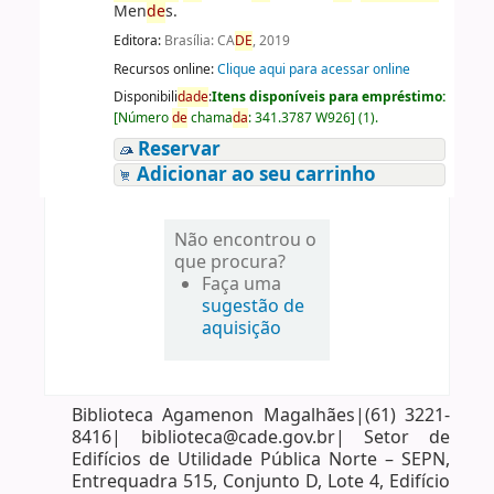
Men
de
s.
Editora:
Brasília: CA
DE
, 2019
Recursos online:
Clique aqui para acessar online
Disponibili
da
de
:
Itens disponíveis para empréstimo:
[
Número
de
chama
da
:
341.3787 W926
]
(1).
Reservar
Adicionar ao seu carrinho
Não encontrou o
que procura?
Faça uma
sugestão de
aquisição
Biblioteca Agamenon Magalhães|(61) 3221-
8416| biblioteca@cade.gov.br| Setor de
Edifícios de Utilidade Pública Norte – SEPN,
Entrequadra 515, Conjunto D, Lote 4, Edifício