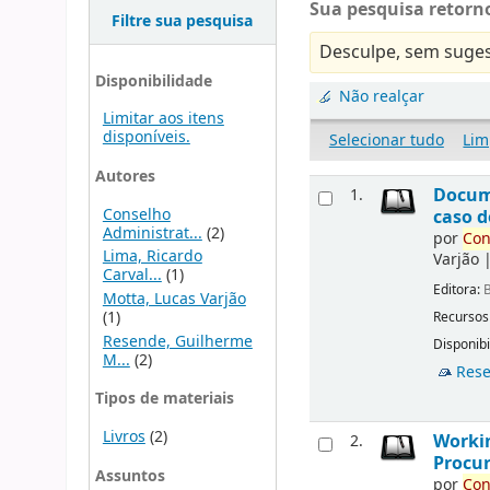
Sua pesquisa retorno
Filtre sua pesquisa
Desculpe, sem suges
Disponibilidade
Não realçar
Limitar aos itens
disponíveis.
Selecionar tudo
Lim
Autores
Docu
1.
Conselho
caso d
Administrat...
(2)
por
Con
Lima, Ricardo
Varjão
Carval...
(1)
Editora:
B
Motta, Lucas Varjão
(1)
Recursos
Resende, Guilherme
Disponibi
M...
(2)
Rese
Tipos de materiais
Livros
(2)
Workin
2.
Procur
Assuntos
por
Con