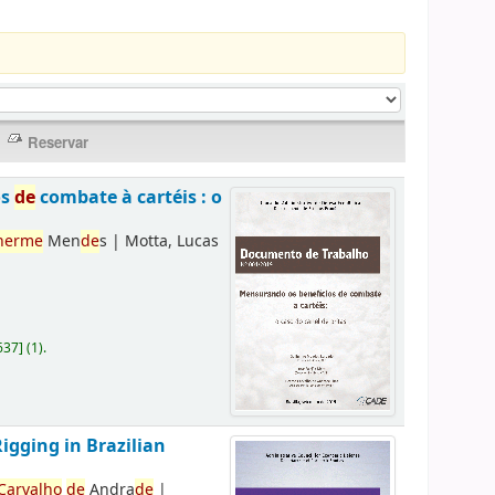
os
de
combate à cartéis : o
herme
Men
de
s
|
Motta, Lucas
637
]
(1).
Rigging in Brazilian
Carvalho
de
Andra
de
|