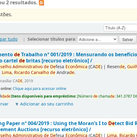
u 2 resultados.
tões.
par tudo
|
Selecionar títulos para:
mento
de
Trabalho nº 001/2019 : Mensurando os benefíci
o cartel
de
britas [recurso eletrônico] /
selho
Administrativo
de
De
fesa
Econômica
(CA
DE
)
|
Resen
de
,
Guil
|
Lima,
Ricardo
Carvalho
de
Andra
de
.
rasília: CA
DE
, 2019
 online:
Clique aqui para acessar online
li
da
de
:
Itens disponíveis para empréstimo:
[
Número
de
chama
da
:
341.3787 D
rvar
Adicionar ao seu carrinho
g Paper nº 004/2019 : Using the Moran’s I to
De
tect Bid 
ement Auctions [recurso eletrônico] /
selho
Administrativo
de
De
fesa
Econômica
(CA
DE
)
|
Lima,
Ricardo