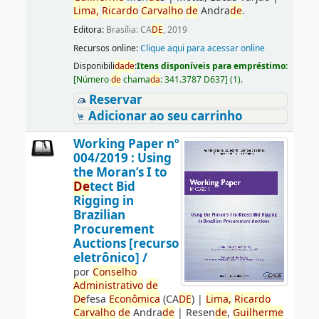
Lima,
Ricardo
Carvalho
de
Andra
de
.
Editora:
Brasília: CA
DE
, 2019
Recursos online:
Clique aqui para acessar online
Disponibili
da
de
:
Itens disponíveis para empréstimo:
[
Número
de
chama
da
:
341.3787 D637
]
(1).
Reservar
Adicionar ao seu carrinho
Working Paper nº
004/2019 : Using
the Moran’s I to
De
tect Bid
Rigging in
Brazilian
Procurement
Auctions [recurso
eletrônico] /
por
Conselho
Administrativo
de
De
fesa
Econômica
(CA
DE
)
|
Lima,
Ricardo
Carvalho
de
Andra
de
|
Resen
de
,
Guilherme