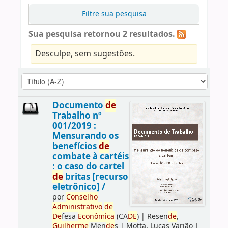
Filtre sua pesquisa
Sua pesquisa retornou 2 resultados.
Desculpe, sem sugestões.
Documento
de
Trabalho nº
001/2019 :
Mensurando os
benefícios
de
combate à cartéis
: o caso do cartel
de
britas [recurso
eletrônico] /
por
Conselho
Administrativo
de
De
fesa
Econômica
(CA
DE
)
|
Resen
de
,
Guilherme
Men
de
s
|
Motta, Lucas Varjão
|