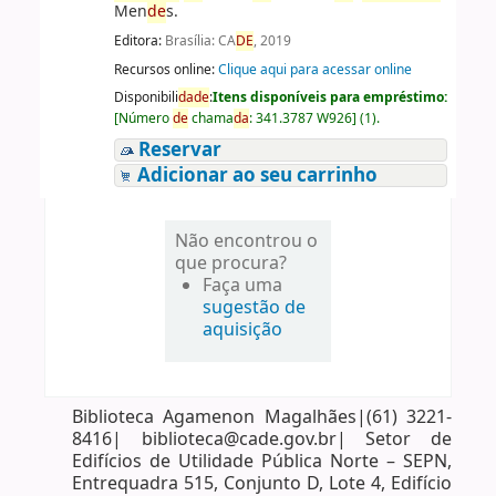
Men
de
s.
Editora:
Brasília: CA
DE
, 2019
Recursos online:
Clique aqui para acessar online
Disponibili
da
de
:
Itens disponíveis para empréstimo:
[
Número
de
chama
da
:
341.3787 W926
]
(1).
Reservar
Adicionar ao seu carrinho
Não encontrou o
que procura?
Faça uma
sugestão de
aquisição
Biblioteca Agamenon Magalhães|(61) 3221-
8416| biblioteca@cade.gov.br| Setor de
Edifícios de Utilidade Pública Norte – SEPN,
Entrequadra 515, Conjunto D, Lote 4, Edifício