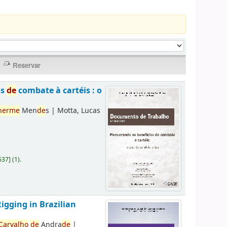
os
de
combate à cartéis : o
herme
Men
de
s
|
Motta, Lucas
637
]
(1).
Rigging in Brazilian
Carvalho
de
Andra
de
|