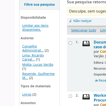
Sua pesquisa retorno
Filtre sua pesquisa
Desculpe, sem suges
Disponibilidade
Não realçar
Limitar aos itens
disponíveis.
Selecionar tudo
Lim
Autores
Docu
1.
Conselho
caso d
Administrat...
(2)
por
Con
Lima, Ricardo
Varjão
Carval...
(1)
Editora:
B
Motta, Lucas Varjão
(1)
Recursos
Resende, Guilherme
Disponibi
M...
(2)
Rese
Tipos de materiais
Livros
(2)
Workin
2.
Procur
Assuntos
por
Con