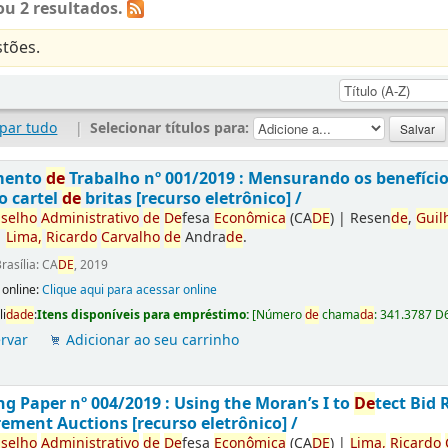
u 2 resultados.
tões.
par tudo
|
Selecionar títulos para:
mento
de
Trabalho nº 001/2019 : Mensurando os benefíci
o cartel
de
britas [recurso eletrônico] /
selho
Administrativo
de
De
fesa
Econômica
(CA
DE
)
|
Resen
de
,
Guil
|
Lima,
Ricardo
Carvalho
de
Andra
de
.
rasília: CA
DE
, 2019
 online:
Clique aqui para acessar online
li
da
de
:
Itens disponíveis para empréstimo:
[
Número
de
chama
da
:
341.3787 D
rvar
Adicionar ao seu carrinho
g Paper nº 004/2019 : Using the Moran’s I to
De
tect Bid 
ement Auctions [recurso eletrônico] /
selho
Administrativo
de
De
fesa
Econômica
(CA
DE
)
|
Lima,
Ricardo