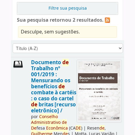
Filtre sua pesquisa
Sua pesquisa retornou 2 resultados.
Desculpe, sem sugestões.
Documento
de
Trabalho nº
001/2019 :
Mensurando os
benefícios
de
combate à cartéis
: o caso do cartel
de
britas [recurso
eletrônico] /
por
Conselho
Administrativo
de
De
fesa
Econômica
(CA
DE
)
|
Resen
de
,
Guilherme
Men
de
s
|
Motta, Lucas Varjão
|