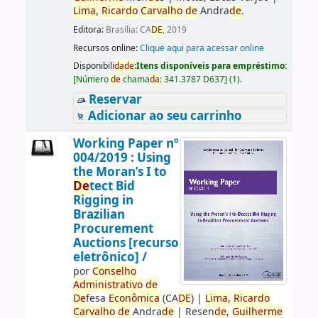
Lima,
Ricardo
Carvalho
de
Andra
de
.
Editora:
Brasília: CA
DE
, 2019
Recursos online:
Clique aqui para acessar online
Disponibili
da
de
:
Itens disponíveis para empréstimo:
[
Número
de
chama
da
:
341.3787 D637
]
(1).
Reservar
Adicionar ao seu carrinho
Working Paper nº
004/2019 : Using
the Moran’s I to
De
tect Bid
Rigging in
Brazilian
Procurement
Auctions [recurso
eletrônico] /
por
Conselho
Administrativo
de
De
fesa
Econômica
(CA
DE
)
|
Lima,
Ricardo
Carvalho
de
Andra
de
|
Resen
de
,
Guilherme