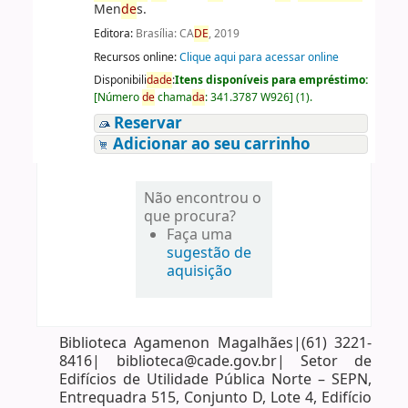
Men
de
s.
Editora:
Brasília: CA
DE
, 2019
Recursos online:
Clique aqui para acessar online
Disponibili
da
de
:
Itens disponíveis para empréstimo:
[
Número
de
chama
da
:
341.3787 W926
]
(1).
Reservar
Adicionar ao seu carrinho
Não encontrou o
que procura?
Faça uma
sugestão de
aquisição
Biblioteca Agamenon Magalhães|(61) 3221-
8416| biblioteca@cade.gov.br| Setor de
Edifícios de Utilidade Pública Norte – SEPN,
Entrequadra 515, Conjunto D, Lote 4, Edifício