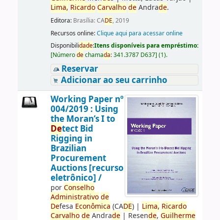
Lima,
Ricardo
Carvalho
de
Andra
de
.
Editora:
Brasília: CA
DE
, 2019
Recursos online:
Clique aqui para acessar online
Disponibili
da
de
:
Itens disponíveis para empréstimo:
[
Número
de
chama
da
:
341.3787 D637
]
(1).
Reservar
Adicionar ao seu carrinho
Working Paper nº
004/2019 : Using
the Moran’s I to
De
tect Bid
Rigging in
Brazilian
Procurement
Auctions [recurso
eletrônico] /
por
Conselho
Administrativo
de
De
fesa
Econômica
(CA
DE
)
|
Lima,
Ricardo
Carvalho
de
Andra
de
|
Resen
de
,
Guilherme