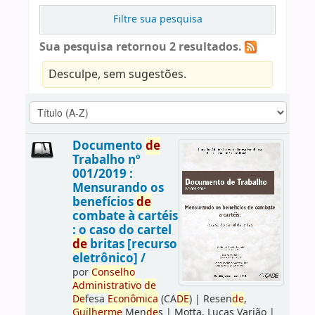
Filtre sua pesquisa
Sua pesquisa retornou 2 resultados.
Desculpe, sem sugestões.
Documento
de
Trabalho nº
001/2019 :
Mensurando os
benefícios
de
combate à cartéis
: o caso do cartel
de
britas [recurso
eletrônico] /
por
Conselho
Administrativo
de
De
fesa
Econômica
(CA
DE
)
|
Resen
de
,
Guilherme
Men
de
s
|
Motta, Lucas Varjão
|