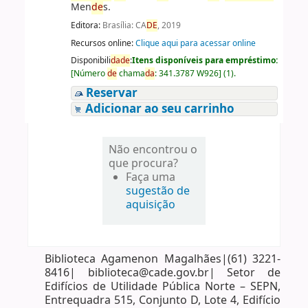
Men
de
s.
Editora:
Brasília: CA
DE
, 2019
Recursos online:
Clique aqui para acessar online
Disponibili
da
de
:
Itens disponíveis para empréstimo:
[
Número
de
chama
da
:
341.3787 W926
]
(1).
Reservar
Adicionar ao seu carrinho
Não encontrou o
que procura?
Faça uma
sugestão de
aquisição
Biblioteca Agamenon Magalhães|(61) 3221-
8416| biblioteca@cade.gov.br| Setor de
Edifícios de Utilidade Pública Norte – SEPN,
Entrequadra 515, Conjunto D, Lote 4, Edifício