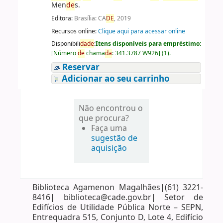
Men
de
s.
Editora:
Brasília: CA
DE
, 2019
Recursos online:
Clique aqui para acessar online
Disponibili
da
de
:
Itens disponíveis para empréstimo:
[
Número
de
chama
da
:
341.3787 W926
]
(1).
Reservar
Adicionar ao seu carrinho
Não encontrou o
que procura?
Faça uma
sugestão de
aquisição
Biblioteca Agamenon Magalhães|(61) 3221-
8416| biblioteca@cade.gov.br| Setor de
Edifícios de Utilidade Pública Norte – SEPN,
Entrequadra 515, Conjunto D, Lote 4, Edifício