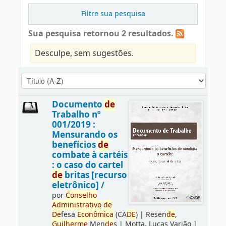
Filtre sua pesquisa
Sua pesquisa retornou 2 resultados.
Desculpe, sem sugestões.
Documento
de
Trabalho nº
001/2019 :
Mensurando os
benefícios
de
combate à cartéis
: o caso do cartel
de
britas [recurso
eletrônico] /
por
Conselho
Administrativo
de
De
fesa
Econômica
(CA
DE
)
|
Resen
de
,
Guilherme
Men
de
s
|
Motta, Lucas Varjão
|