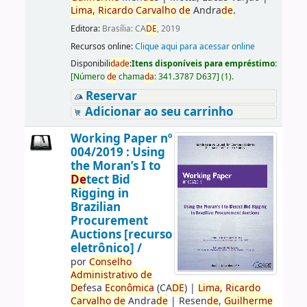
Lima,
Ricardo
Carvalho
de
Andra
de
.
Editora:
Brasília: CA
DE
, 2019
Recursos online:
Clique aqui para acessar online
Disponibili
da
de
:
Itens disponíveis para empréstimo:
[
Número
de
chama
da
:
341.3787 D637
]
(1).
Reservar
Adicionar ao seu carrinho
Working Paper nº
004/2019 : Using
the Moran’s I to
De
tect Bid
Rigging in
Brazilian
Procurement
Auctions [recurso
eletrônico] /
por
Conselho
Administrativo
de
De
fesa
Econômica
(CA
DE
)
|
Lima,
Ricardo
Carvalho
de
Andra
de
|
Resen
de
,
Guilherme