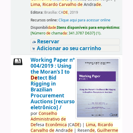
Lima,
Ricardo
Carvalho
de
Andra
de
.
Editora:
Brasília: CA
DE
, 2019
Recursos online:
Clique aqui para acessar online
Disponibili
da
de
:
Itens disponíveis para empréstimo:
[
Número
de
chama
da
:
341.3787 D637
]
(1).
Reservar
Adicionar ao seu carrinho
Working Paper nº
004/2019 : Using
the Moran’s I to
De
tect Bid
Rigging in
Brazilian
Procurement
Auctions [recurso
eletrônico] /
por
Conselho
Administrativo
de
De
fesa
Econômica
(CA
DE
)
|
Lima,
Ricardo
Carvalho
de
Andra
de
|
Resen
de
,
Guilherme