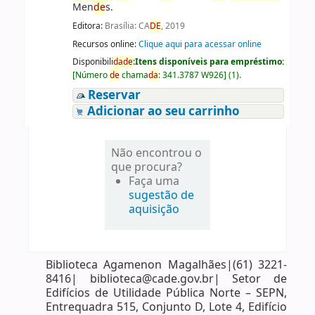
Men
de
s.
Editora:
Brasília: CA
DE
, 2019
Recursos online:
Clique aqui para acessar online
Disponibili
da
de
:
Itens disponíveis para empréstimo:
[
Número
de
chama
da
:
341.3787 W926
]
(1).
Reservar
Adicionar ao seu carrinho
Não encontrou o
que procura?
Faça uma
sugestão de
aquisição
Biblioteca Agamenon Magalhães|(61) 3221-
8416| biblioteca@cade.gov.br| Setor de
Edifícios de Utilidade Pública Norte – SEPN,
Entrequadra 515, Conjunto D, Lote 4, Edifício