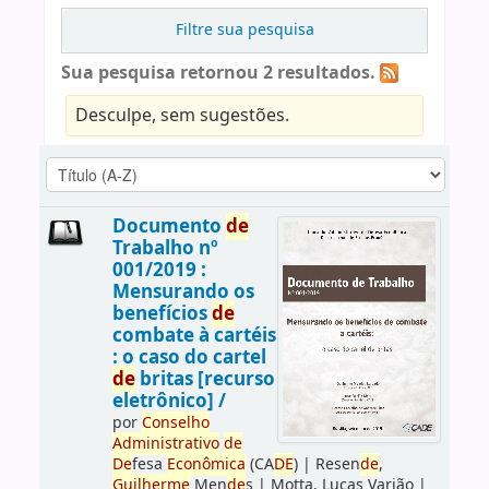
Filtre sua pesquisa
Sua pesquisa retornou 2 resultados.
Desculpe, sem sugestões.
Documento
de
Trabalho nº
001/2019 :
Mensurando os
benefícios
de
combate à cartéis
: o caso do cartel
de
britas [recurso
eletrônico] /
por
Conselho
Administrativo
de
De
fesa
Econômica
(CA
DE
)
|
Resen
de
,
Guilherme
Men
de
s
|
Motta, Lucas Varjão
|