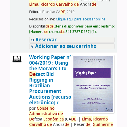
Lima,
Ricardo
Carvalho
de
Andra
de
.
Editora:
Brasília: CA
DE
, 2019
Recursos online:
Clique aqui para acessar online
Disponibili
da
de
:
Itens disponíveis para empréstimo:
[
Número
de
chama
da
:
341.3787 D637
]
(1).
Reservar
Adicionar ao seu carrinho
Working Paper nº
004/2019 : Using
the Moran’s I to
De
tect Bid
Rigging in
Brazilian
Procurement
Auctions [recurso
eletrônico] /
por
Conselho
Administrativo
de
De
fesa
Econômica
(CA
DE
)
|
Lima,
Ricardo
Carvalho
de
Andra
de
|
Resen
de
,
Guilherme