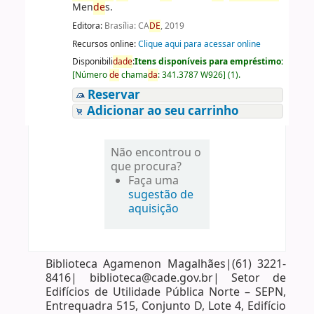
Men
de
s.
Editora:
Brasília: CA
DE
, 2019
Recursos online:
Clique aqui para acessar online
Disponibili
da
de
:
Itens disponíveis para empréstimo:
[
Número
de
chama
da
:
341.3787 W926
]
(1).
Reservar
Adicionar ao seu carrinho
Não encontrou o
que procura?
Faça uma
sugestão de
aquisição
Biblioteca Agamenon Magalhães|(61) 3221-
8416| biblioteca@cade.gov.br| Setor de
Edifícios de Utilidade Pública Norte – SEPN,
Entrequadra 515, Conjunto D, Lote 4, Edifício