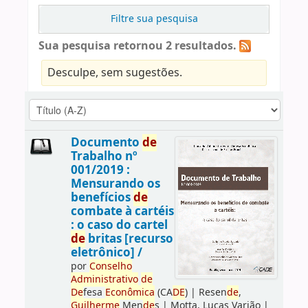
Filtre sua pesquisa
Sua pesquisa retornou 2 resultados.
Desculpe, sem sugestões.
Documento
de
Trabalho nº
001/2019 :
Mensurando os
benefícios
de
combate à cartéis
: o caso do cartel
de
britas [recurso
eletrônico] /
por
Conselho
Administrativo
de
De
fesa
Econômica
(CA
DE
)
|
Resen
de
,
Guilherme
Men
de
s
|
Motta, Lucas Varjão
|