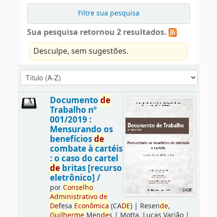
Filtre sua pesquisa
Sua pesquisa retornou 2 resultados.
Desculpe, sem sugestões.
Documento
de
Trabalho nº
001/2019 :
Mensurando os
benefícios
de
combate à cartéis
: o caso do cartel
de
britas [recurso
eletrônico] /
por
Conselho
Administrativo
de
De
fesa
Econômica
(CA
DE
)
|
Resen
de
,
Guilherme
Men
de
s
|
Motta, Lucas Varjão
|