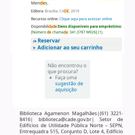
Men
de
s.
Editora:
Brasília: CA
DE
, 2019
Recursos online:
Clique aqui para acessar online
Disponibili
da
de
:
Itens disponíveis para empréstimo:
[
Número
de
chama
da
:
341.3787 W926
]
(1).
Reservar
Adicionar ao seu carrinho
Não encontrou o
que procura?
Faça uma
sugestão de
aquisição
Biblioteca Agamenon Magalhães|(61) 3221-
8416| biblioteca@cade.gov.br| Setor de
Edifícios de Utilidade Pública Norte – SEPN,
Entrequadra 515, Conjunto D, Lote 4, Edifício