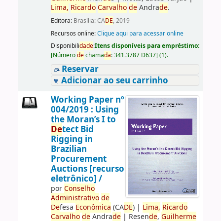
Lima,
Ricardo
Carvalho
de
Andra
de
.
Editora:
Brasília: CA
DE
, 2019
Recursos online:
Clique aqui para acessar online
Disponibili
da
de
:
Itens disponíveis para empréstimo:
[
Número
de
chama
da
:
341.3787 D637
]
(1).
Reservar
Adicionar ao seu carrinho
Working Paper nº
004/2019 : Using
the Moran’s I to
De
tect Bid
Rigging in
Brazilian
Procurement
Auctions [recurso
eletrônico] /
por
Conselho
Administrativo
de
De
fesa
Econômica
(CA
DE
)
|
Lima,
Ricardo
Carvalho
de
Andra
de
|
Resen
de
,
Guilherme