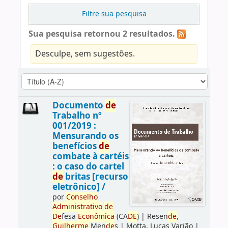
Filtre sua pesquisa
Sua pesquisa retornou 2 resultados.
Desculpe, sem sugestões.
Documento
de
Trabalho nº
001/2019 :
Mensurando os
benefícios
de
combate à cartéis
: o caso do cartel
de
britas [recurso
eletrônico] /
por
Conselho
Administrativo
de
De
fesa
Econômica
(CA
DE
)
|
Resen
de
,
Guilherme
Men
de
s
|
Motta, Lucas Varjão
|