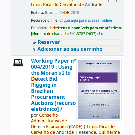
Lima,
Ricardo
Carvalho
de
Andra
de
.
Editora:
Brasília: CA
DE
, 2019
Recursos online:
Clique aqui para acessar online
Disponibili
da
de
:
Itens disponíveis para empréstimo:
[
Número
de
chama
da
:
341.3787 D637
]
(1).
Reservar
Adicionar ao seu carrinho
Working Paper nº
004/2019 : Using
the Moran’s I to
De
tect Bid
Rigging in
Brazilian
Procurement
Auctions [recurso
eletrônico] /
por
Conselho
Administrativo
de
De
fesa
Econômica
(CA
DE
)
|
Lima,
Ricardo
Carvalho
de
Andra
de
|
Resen
de
,
Guilherme