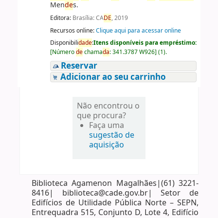
Men
de
s.
Editora:
Brasília: CA
DE
, 2019
Recursos online:
Clique aqui para acessar online
Disponibili
da
de
:
Itens disponíveis para empréstimo:
[
Número
de
chama
da
:
341.3787 W926
]
(1).
Reservar
Adicionar ao seu carrinho
Não encontrou o
que procura?
Faça uma
sugestão de
aquisição
Biblioteca Agamenon Magalhães|(61) 3221-
8416| biblioteca@cade.gov.br| Setor de
Edifícios de Utilidade Pública Norte – SEPN,
Entrequadra 515, Conjunto D, Lote 4, Edifício