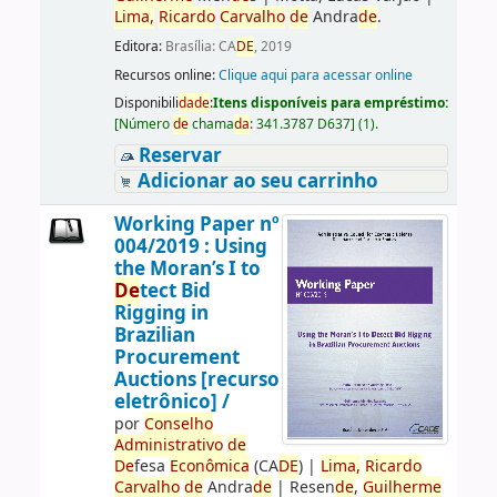
Lima,
Ricardo
Carvalho
de
Andra
de
.
Editora:
Brasília: CA
DE
, 2019
Recursos online:
Clique aqui para acessar online
Disponibili
da
de
:
Itens disponíveis para empréstimo:
[
Número
de
chama
da
:
341.3787 D637
]
(1).
Reservar
Adicionar ao seu carrinho
Working Paper nº
004/2019 : Using
the Moran’s I to
De
tect Bid
Rigging in
Brazilian
Procurement
Auctions [recurso
eletrônico] /
por
Conselho
Administrativo
de
De
fesa
Econômica
(CA
DE
)
|
Lima,
Ricardo
Carvalho
de
Andra
de
|
Resen
de
,
Guilherme