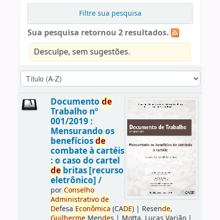
Filtre sua pesquisa
Sua pesquisa retornou 2 resultados.
Desculpe, sem sugestões.
Documento
de
Trabalho nº
001/2019 :
Mensurando os
benefícios
de
combate à cartéis
: o caso do cartel
de
britas [recurso
eletrônico] /
por
Conselho
Administrativo
de
De
fesa
Econômica
(CA
DE
)
|
Resen
de
,
Guilherme
Men
de
s
|
Motta, Lucas Varjão
|