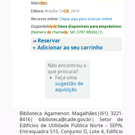
Men
de
s.
Editora:
Brasília: CA
DE
, 2019
Recursos online:
Clique aqui para acessar online
Disponibili
da
de
:
Itens disponíveis para empréstimo:
[
Número
de
chama
da
:
341.3787 W926
]
(1).
Reservar
Adicionar ao seu carrinho
Não encontrou o
que procura?
Faça uma
sugestão de
aquisição
Biblioteca Agamenon Magalhães|(61) 3221-
8416| biblioteca@cade.gov.br| Setor de
Edifícios de Utilidade Pública Norte – SEPN,
Entrequadra 515, Conjunto D, Lote 4, Edifício