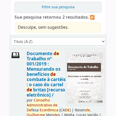
Filtre sua pesquisa
Sua pesquisa retornou 2 resultados.
Desculpe, sem sugestões.
Documento
de
Trabalho nº
001/2019 :
Mensurando os
benefícios
de
combate à cartéis
: o caso do cartel
de
britas [recurso
eletrônico] /
por
Conselho
Administrativo
de
De
fesa
Econômica
(CA
DE
)
|
Resen
de
,
Guilherme
Men
de
s
|
Motta, Lucas Varjão
|