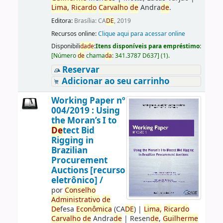
Lima,
Ricardo
Carvalho
de
Andra
de
.
Editora:
Brasília: CA
DE
, 2019
Recursos online:
Clique aqui para acessar online
Disponibili
da
de
:
Itens disponíveis para empréstimo:
[
Número
de
chama
da
:
341.3787 D637
]
(1).
Reservar
Adicionar ao seu carrinho
Working Paper nº
004/2019 : Using
the Moran’s I to
De
tect Bid
Rigging in
Brazilian
Procurement
Auctions [recurso
eletrônico] /
por
Conselho
Administrativo
de
De
fesa
Econômica
(CA
DE
)
|
Lima,
Ricardo
Carvalho
de
Andra
de
|
Resen
de
,
Guilherme