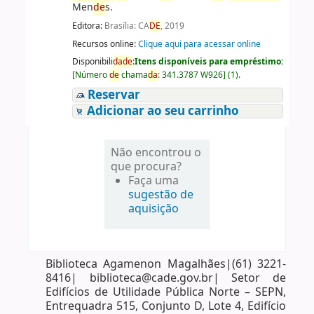
Men
de
s.
Editora:
Brasília: CA
DE
, 2019
Recursos online:
Clique aqui para acessar online
Disponibili
da
de
:
Itens disponíveis para empréstimo:
[
Número
de
chama
da
:
341.3787 W926
]
(1).
Reservar
Adicionar ao seu carrinho
Não encontrou o
que procura?
Faça uma
sugestão de
aquisição
Biblioteca Agamenon Magalhães|(61) 3221-
8416| biblioteca@cade.gov.br| Setor de
Edifícios de Utilidade Pública Norte – SEPN,
Entrequadra 515, Conjunto D, Lote 4, Edifício